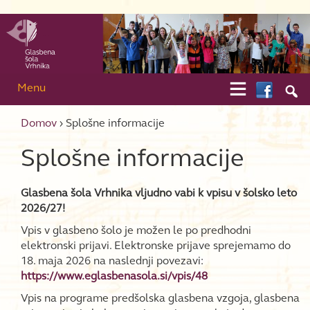
Skip to content
Skip to main menu

Menu

Domov
›
Splošne informacije
Splošne informacije
Glasbena šola Vrhnika vljudno vabi k vpisu v šolsko leto
2026/27!
Vpis v glasbeno šolo je možen le po predhodni
elektronski prijavi. Elektronske prijave sprejemamo do
18. maja 2026 na naslednji povezavi:
https://www.eglasbenasola.si/vpis/48
Vpis na programe predšolska glasbena vzgoja, glasbena