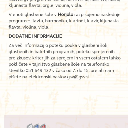
kljunasta flavta, orgle, violina, viola.
V enoti glasbene šole v
Horjulu
razpisujemo naslednje
programe: flavta, harmonika, klarinet, klavir, kljunasta
flavta, violina, viola.
DODATNE INFORMACIJE
Za več informacij o poteku pouka v glasbeni šoli,
glasbenih in baletnih programih, poteku sprejemnih
preizkusov, kriterijih za sprejem in vsem ostalem lahko
pokličete v tajništvo glasbene šole na telefonsko
številko 051 649 432 v času od 7. do 15. ure ali nam
pišete na elektronski naslov gsv@gsv.si.