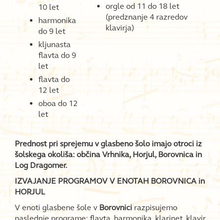
orgle od 11 do 18 let
10 let
(predznanje 4 razredov
harmonika
klavirja)
do 9 let
kljunasta
flavta do 9
let
flavta do
12 let
oboa do 12
let
Prednost pri sprejemu v glasbeno šolo imajo otroci iz
šolskega okoliša: občina Vrhnika, Horjul, Borovnica in
Log Dragomer.
IZVAJANJE PROGRAMOV V ENOTAH BOROVNICA in
HORJUL
V enoti glasbene šole v
Borovnici
razpisujemo
naslednje programe: flavta, harmonika, klarinet, klavir,