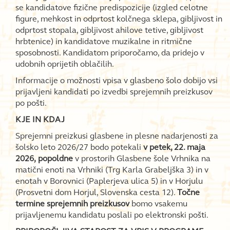
se kandidatove fizične predispozicije (izgled celotne
figure, mehkost in odprtost kolčnega sklepa, gibljivost in
odprtost stopala, gibljivost ahilove tetive, gibljivost
hrbtenice) in kandidatove muzikalne in ritmične
sposobnosti. Kandidatom priporočamo, da pridejo v
udobnih oprijetih oblačilih.
Informacije o možnosti vpisa v glasbeno šolo dobijo vsi
prijavljeni kandidati po izvedbi sprejemnih preizkusov
po pošti.
KJE IN KDAJ
Sprejemni preizkusi glasbene in plesne nadarjenosti za
šolsko leto 2026/27 bodo potekali
v petek, 22. maja
2026,
popoldne
v prostorih Glasbene šole Vrhnika na
matični enoti na Vrhniki (Trg Karla Grabeljška 3) in v
enotah v Borovnici (Paplerjeva ulica 5) in v Horjulu
(Prosvetni dom Horjul, Slovenska cesta 12).
Točne
termine sprejemnih preizkusov
bomo vsakemu
prijavljenemu kandidatu poslali po elektronski pošti.