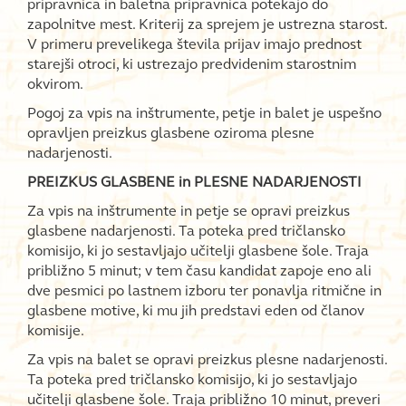
pripravnica in baletna pripravnica potekajo do
zapolnitve mest. Kriterij za sprejem je ustrezna starost.
V primeru prevelikega števila prijav imajo prednost
starejši otroci, ki ustrezajo predvidenim starostnim
okvirom.
Pogoj za vpis na inštrumente, petje in balet je uspešno
opravljen preizkus glasbene oziroma plesne
nadarjenosti.
PREIZKUS GLASBENE in PLESNE NADARJENOSTI
Za vpis na inštrumente in petje se opravi preizkus
glasbene nadarjenosti. Ta poteka pred tričlansko
komisijo, ki jo sestavljajo učitelji glasbene šole. Traja
približno 5 minut; v tem času kandidat zapoje eno ali
dve pesmici po lastnem izboru ter ponavlja ritmične in
glasbene motive, ki mu jih predstavi eden od članov
komisije.
Za vpis na balet se opravi preizkus plesne nadarjenosti.
Ta poteka pred tričlansko komisijo, ki jo sestavljajo
učitelji glasbene šole. Traja približno 10 minut, preveri