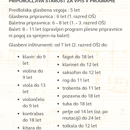
PRIPOROČLJIVA STAROST ZA VPIS V PROGRAME
Predšolska glasbena vzgoja : 5 let
Glasbena pripravnica : 6 let (1. razred OŠ)
Baletna pripravnica: 6 – 8 let (1. – 3. razred OŠ)
Balet: 8 – 11 let (opravljen program plesne pripravnice
ni pogoj za sprejem na balet)
Glasbeni inštrumenti: od 7 let (2. razred OŠ) do:
klavir: do 9
fagot do 18 let
let
klarinet do 12 let
violina do
saksofon do 12 let
9 let
rog do 11 let
viola do 13
trobenta do 11 let
let
pozavna do 18 let
violončelo
tuba do 18 let
do 9 let
petje od 14 let (oz. po
kontrabas
mutaciji) do 24 let
do 18 let
tolkala do 12 let
kitara do