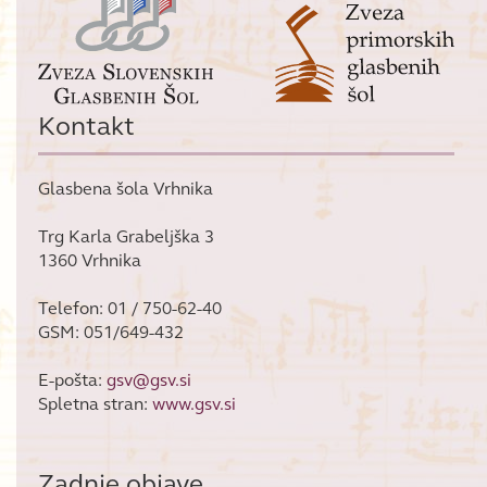
Kontakt
Glasbena šola Vrhnika
Trg Karla Grabeljška 3
1360 Vrhnika
Telefon: 01 / 750-62-40
GSM: 051/649-432
E-pošta:
gsv@gsv.si
Spletna stran:
www.gsv.si
Zadnje objave