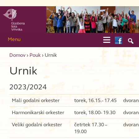
Skip to content
Skip to main menu

Menu

Domov
›
Pouk
›
Urnik
Urnik
2023/2024
Mali godalni orkester
torek, 16.15.- 17.45
dvoran
Harmonikarski orkester
torek, 18.00- 19.30
dvoran
Veliki godalni orkester
četrtek 17.30 –
dvoran
19.00