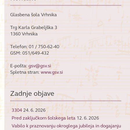
Glasbena šola Vrhnika
Trg Karla Grabeljška 3
1360 Vrhnika
Telefon: 01 / 750-62-40
GSM: 051/649-432
E-pošta:
gsv@gsv.si
Spletna stran:
www.gsv.si
Zadnje objave
3304
24. 6. 2026
Pred zaključkom šolskega leta
12. 6. 2026
Vabilo k praznovanju okroglega jubileja in dogajanju