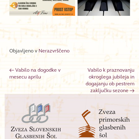
Objavljeno v
Nerazvrščeno
←
Vabilo na dogodke v
Vabilo k praznovanju
Post navigation
mesecu aprilu
okroglega jubileja in
dogajanju ob pestrem
zaključku sezone
→