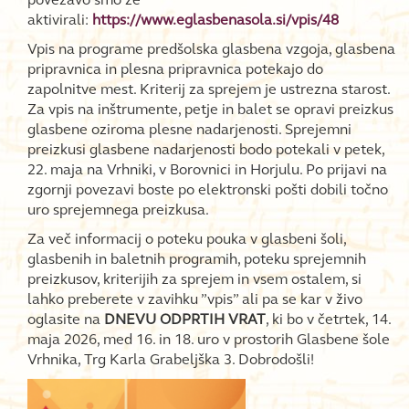
aktivirali:
https://www.eglasbenasola.si/vpis/48
Vpis na programe predšolska glasbena vzgoja, glasbena
pripravnica in plesna pripravnica potekajo do
zapolnitve mest. Kriterij za sprejem je ustrezna starost.
Za vpis na inštrumente, petje in balet se opravi preizkus
glasbene oziroma plesne nadarjenosti. Sprejemni
preizkusi glasbene nadarjenosti bodo potekali v petek,
22. maja na Vrhniki, v Borovnici in Horjulu. Po prijavi na
zgornji povezavi boste po elektronski pošti dobili točno
uro sprejemnega preizkusa.
Za več informacij o poteku pouka v glasbeni šoli,
glasbenih in baletnih programih, poteku sprejemnih
preizkusov, kriterijih za sprejem in vsem ostalem, si
lahko preberete v zavihku ”vpis” ali pa se kar v živo
oglasite na
DNEVU ODPRTIH VRAT
, ki bo v četrtek, 14.
maja 2026, med 16. in 18. uro v prostorih Glasbene šole
Vrhnika, Trg Karla Grabeljška 3. Dobrodošli!