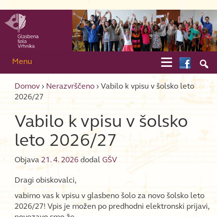
Skip to content
Skip to main menu

Menu

Domov
›
Nerazvrščeno
›
Vabilo k vpisu v šolsko leto
2026/27
Vabilo k vpisu v šolsko
leto 2026/27
Objava
21. 4. 2026
dodal
GŠV
Dragi obiskovalci,
vabimo vas k vpisu v glasbeno šolo za novo šolsko leto
2026/27! Vpis je možen po predhodni elektronski prijavi,
povezavo smo že