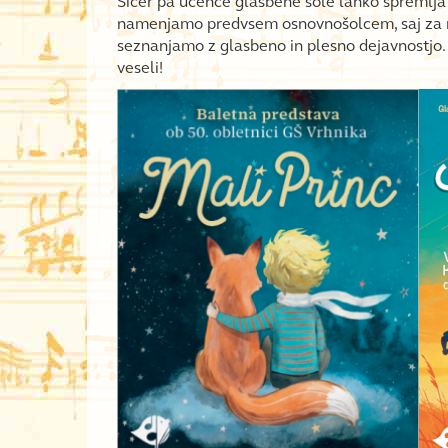
Sicer pa učence glasbene šole lahko spremljat
namenjamo predvsem osnovnošolcem, saj za nji
seznanjamo z glasbeno in plesno dejavnostjo. 
veseli!