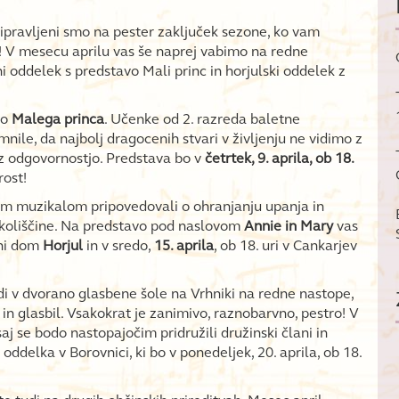
ripravljeni smo na pester zaključek sezone, ko vam
i! V mesecu aprilu vas še naprej vabimo na redne
 oddelek s predstavo Mali princ in horjulski oddelek z
bo
Malega princa
. Učenke od 2. razreda baletne
nile, da najbolj dragocenih stvari v življenju ne vidimo z
 z odgovornostjo. Predstava bo v
četrtek, 9. aprila, ob 18.
rost!
im muzikalom pripovedovali o ohranjanju upanja in
 okoliščine. Na predstavo pod naslovom
Annie in Mary
vas
tni dom
Horjul
in v sredo,
15. aprila
, ob 18. uri v Cankarjev
i v dvorano glasbene šole na Vrhniki na redne nastope,
 in glasbil. Vsakokrat je zanimivo, raznobarvno, pestro! V
saj se bodo nastopajočim pridružili družinski člani in
oddelka v Borovnici, ki bo v ponedeljek, 20. aprila, ob 18.