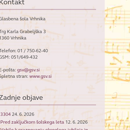
Kontakt
Glasbena šola Vrhnika
Trg Karla Grabeljška 3
1360 Vrhnika
Telefon: 01 / 750-62-40
GSM: 051/649-432
E-pošta:
gsv@gsv.si
Spletna stran:
www.gsv.si
Zadnje objave
3304
24. 6. 2026
Pred zaključkom šolskega leta
12. 6. 2026
Vabilo k praznovanju okroglega jubileja in