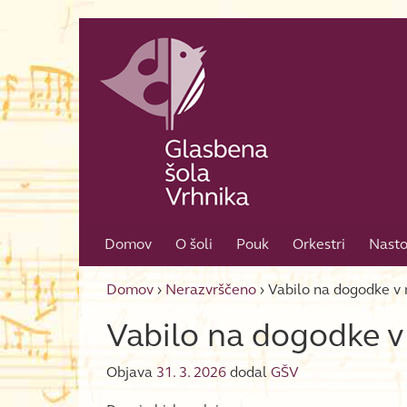
Skip to content
Skip to main menu
Domov
O šoli
Pouk
Orkestri
Nasto
Domov
›
Nerazvrščeno
›
Vabilo na dogodke v 
Vabilo na dogodke v
Objava
31. 3. 2026
dodal
GŠV