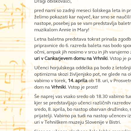
Dragi obiskovalci,
pred nami so zadnji meseci šolskega leta in p
želimo pokazati kar največ, kar smo se naučil
nastope, posebej pa se vam predstavlja baletni
muzikalom Annie in Mary!
Letna baletna predstava tokrat prinaša zgod
pripravnice do 6. razreda baleta nas bodo spom
očmi, ampak jih nosimo v srcu in jih varujemo
uri v Cankarjevem domu na Vrhniki
. Vstop je p
Učenci horjulskega oddelka pa bodo z letošnj
optimizma skozi življenjsko pot, ne glede na
vabimo v torek,
14. aprila
ob 18. uri, v Prosve
dom na
Vrhniki
. Vstop je prost!
Še naprej vas vsako sredo ob 18.30 vabimo tud
kjer se predstavljajo učenci različnih razredov
sredo, 8. aprila, bo nastop obarvan družinsko, 
prijatelji. Vabimo pa tudi na nastop učencev iz 
uri v Tehniškem muzeju Slovenije v Bistri.