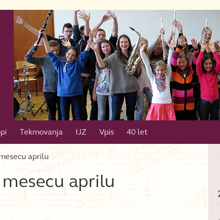
pi
Tekmovanja
IJZ
Vpis
40 let
mesecu aprilu
 mesecu aprilu