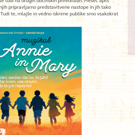
e tudi na drugih občinskih prireditvah. Mesec april
h pripravljamo predstavitvene nastope in jih tako
Tudi te, mlajše in vedno iskrene publike smo vsakokrat