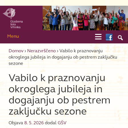
Skip to content
Skip to main menu

Menu

Domov
›
Nerazvrščeno
›
Vabilo k praznovanju
okroglega jubileja in dogajanju ob pestrem zaključku
sezone
Vabilo k praznovanju
okroglega jubileja in
dogajanju ob pestrem
zaključku sezone
Objava
8. 5. 2026
dodal
GŠV