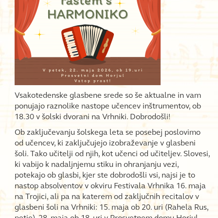
Vsakotedenske glasbene srede so še aktualne in vam
ponujajo raznolike nastope učencev inštrumentov, ob
18.30 v šolski dvorani na Vrhniki. Dobrodošli!
Ob zaključevanju šolskega leta se posebej poslovimo
od učencev, ki zaključujejo izobraževanje v glasbeni
šoli. Tako učitelji od njih, kot učenci od učiteljev. Slovesi,
ki vabijo k nadaljnjemu stiku in ohranjanju vezi,
potekajo ob glasbi, kjer ste dobrodošli vsi, najsi je to
nastop absolventov v okviru Festivala Vrhnika 16. maja
na Trojici, ali pa na katerem od zaključnih recitalov v
glasbeni šoli na Vrhniki: 15. maja ob 20. uri (Rahela Rus,
petje), 28. maja ob 18. uri v Prosvetnem domu Horjul