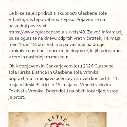
Če bi se želeli pridružiti skupnosti Glasbene šole
Vrhnika, vas lepo vabimo k vpisu. Prijavite se na
naslednji povezavi:
https://www.eglasbenasola.si/vpis/48
. Za več informacij
pa se oglasite na dnevu odprtih vrat v četrtek, 14. maja
med 16. in 18. uro. Vabimo pa vas tudi na druge
zanimive nastope, koncerte in dogodke, ki jih prirejamo
v tem in naslednjem mesecu:
Ob Kettejevem in Cankarjevem letu 2026 Glasbena
šola Ilirska Bistrica in Glasbena šola Vrhnika
pripravljata izmenjavo učencev na dveh koncertih: 11.
maja v Ilirski Bistrici in 15. maja na Vrhniki v okviru
Festivala Vrhnika. Dobrodošli na obeh lokacijah, vstop
je prost.