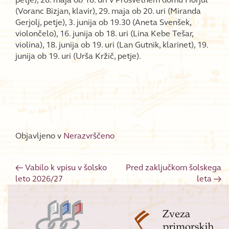
(Voranc Bizjan, klavir), 29. maja ob 20. uri (Miranda
Gerjolj, petje), 3. junija ob 19.30 (Aneta Svenšek,
violončelo), 16. junija ob 18. uri (Lina Kebe Tešar,
violina), 18. junija ob 19. uri (Lan Gutnik, klarinet), 19.
junija ob 19. uri (Urša Kržič, petje).
Objavljeno v
Nerazvrščeno
←
Vabilo k vpisu v šolsko
Pred zaključkom šolskega
Post navigation
leto 2026/27
leta
→