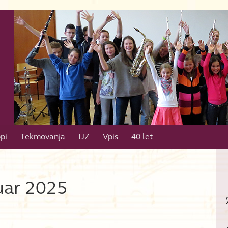
pi
Tekmovanja
IJZ
Vpis
40 let
uar 2025