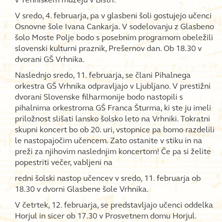
V sredo, 4. februarja, pa v glasbeni šoli gostujejo učenci
Osnovne šole Ivana Cankarja. V sodelovanju z Glasbeno
šolo Moste Polje bodo s posebnim programom obeležili
slovenski kulturni praznik, Prešernov dan. Ob 18.30 v
dvorani GŠ Vrhnika.
Naslednjo sredo, 11. februarja, se člani Pihalnega
orkestra GŠ Vrhnika odpravljajo v Ljubljano. V prestižni
dvorani Slovenske filharmonije bodo nastopili s
pihalnima orkestroma GŠ Franca Šturma, ki ste ju imeli
priložnost slišati lansko šolsko leto na Vrhniki. Tokratni
skupni koncert bo ob 20. uri, vstopnice pa bomo razdelili
le nastopajočim učencem. Zato ostanite v stiku in na
preži za njihovim naslednjim koncertom! Če pa si želite
popestriti večer, vabljeni na
redni šolski nastop učencev v sredo, 11. februarja ob
18.30 v dvorni Glasbene šole Vrhnika.
V četrtek, 12. februarja, se predstavljajo učenci oddelka
Horjul in sicer ob 17.30 v Prosvetnem domu Horjul.