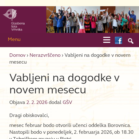
Skip to content
Skip to main menu

Menu

Domov
›
Nerazvrščeno
›
Vabljeni na dogodke v novem
mesecu
Vabljeni na dogodke v
novem mesecu
Objava
2. 2. 2026
dodal
GŠV
Dragi obiskovalci,
mesec februar bodo otvorili učenci oddelka Borovnica.
Nastopili bodo v ponedeljek, 2. februarja 2026, ob 18.30
v Tehniškem muzeju v Bistri.