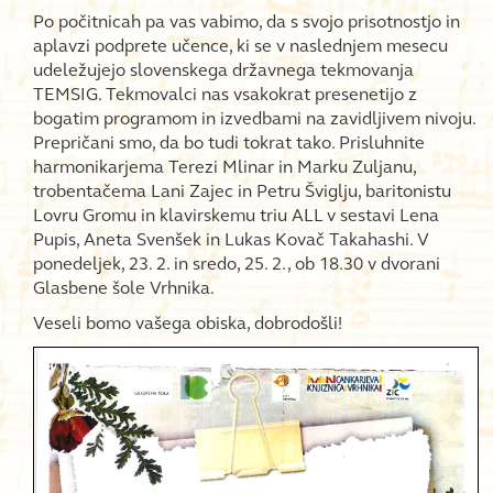
Po počitnicah pa vas vabimo, da s svojo prisotnostjo in
aplavzi podprete učence, ki se v naslednjem mesecu
udeležujejo slovenskega državnega tekmovanja
TEMSIG. Tekmovalci nas vsakokrat presenetijo z
bogatim programom in izvedbami na zavidljivem nivoju.
Prepričani smo, da bo tudi tokrat tako. Prisluhnite
harmonikarjema Terezi Mlinar in Marku Zuljanu,
trobentačema Lani Zajec in Petru Šviglju, baritonistu
Lovru Gromu in klavirskemu triu ALL v sestavi Lena
Pupis, Aneta Svenšek in Lukas Kovač Takahashi. V
ponedeljek, 23. 2. in sredo, 25. 2., ob 18.30 v dvorani
Glasbene šole Vrhnika.
Veseli bomo vašega obiska, dobrodošli!