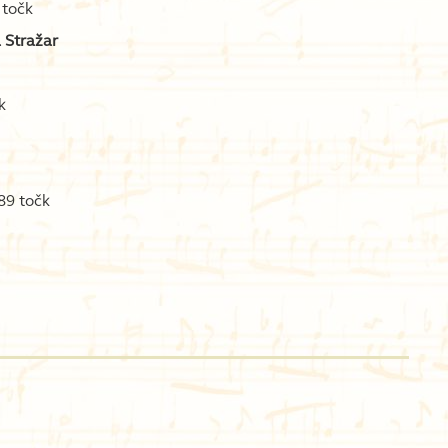
 točk
 Stražar
k
89 točk