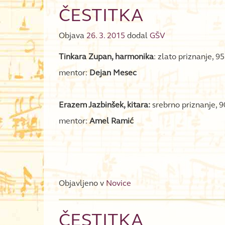
ČESTITKA
Objava
26. 3. 2015
dodal
GŠV
Tinkara Zupan, harmonika
: zlato priznanje, 9
mentor:
Dejan Mesec
Erazem Jazbinšek, kitara:
srebrno priznanje, 9
mentor:
Amel Ramić
Objavljeno v
Novice
ČESTITKA