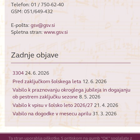
Telefon: 01 / 750-62-40
GSM: 051/649-432
E-pošta:
gsv@gsv.si
Spletna stran:
www.gsv.si
Zadnje objave
3304
24. 6. 2026
Pred zaključkom šolskega leta
12. 6. 2026
Vabilo k praznovanju okroglega jubileja in dogajanju
ob pestrem zaključku sezone
8. 5. 2026
Vabilo k vpisu v šolsko leto 2026/27
21. 4. 2026
Vabilo na dogodke v mesecu aprilu
31. 3. 2026
Ta stran uporablja piškotke. S pritiskom na gumb "OK" soglašate z