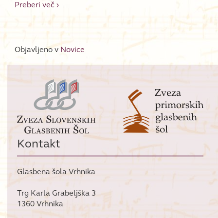
Preberi več
Koncert komornih skupin
›
Objavljeno v
Novice
Kontakt
Glasbena šola Vrhnika
Trg Karla Grabeljška 3
1360 Vrhnika