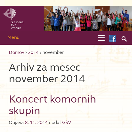
Skip to content
Skip to main menu

Menu

Domov
›
2014
›
november
Arhiv za mesec
november 2014
Koncert komornih
skupin
Objava
8. 11. 2014
dodal
GŠV