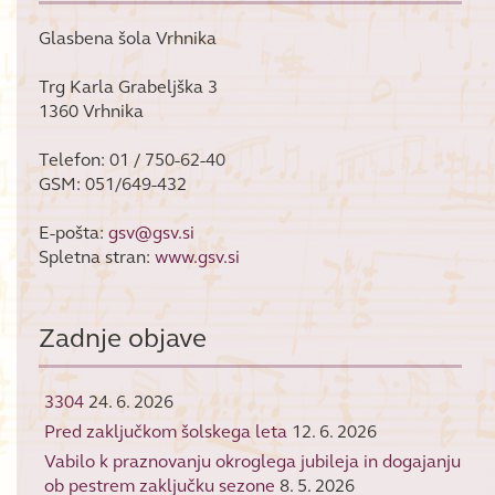
Glasbena šola Vrhnika
Trg Karla Grabeljška 3
1360 Vrhnika
Telefon: 01 / 750-62-40
GSM: 051/649-432
E-pošta:
gsv@gsv.si
Spletna stran:
www.gsv.si
Zadnje objave
3304
24. 6. 2026
Pred zaključkom šolskega leta
12. 6. 2026
Vabilo k praznovanju okroglega jubileja in dogajanju
ob pestrem zaključku sezone
8. 5. 2026