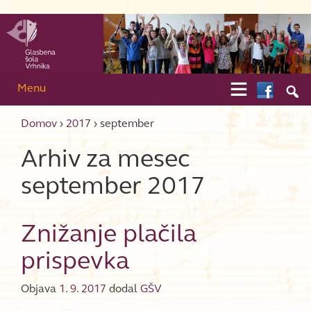
Skip to content
Skip to main menu

Menu

Domov
›
2017
›
september
Arhiv za mesec
september 2017
Znižanje plačila
prispevka
Objava
1. 9. 2017
dodal
GŠV