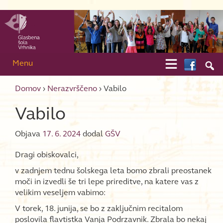
Skip to content
Skip to main menu

Menu

Domov
›
Nerazvrščeno
›
Vabilo
Vabilo
Objava
17. 6. 2024
dodal
GŠV
Dragi obiskovalci,
v zadnjem tednu šolskega leta bomo zbrali preostanek
moči in izvedli še tri lepe prireditve, na katere vas z
velikim veseljem vabimo:
V torek, 18. junija, se bo z zaključnim recitalom
poslovila flavtistka Vanja Podrzavnik. Zbrala bo nekaj