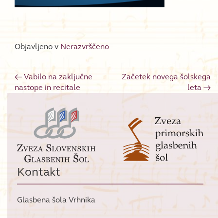
Objavljeno v
Nerazvrščeno
←
Vabilo na zaključne
Začetek novega šolskega
Post navigation
nastope in recitale
leta
→
Kontakt
Glasbena šola Vrhnika