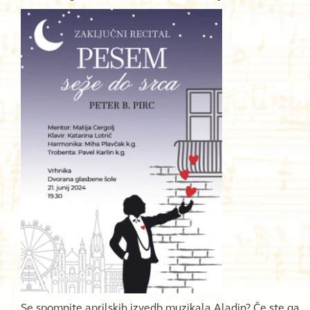
Se spomnite aprilskih izvedb muzikala Aladin? Če ste ga