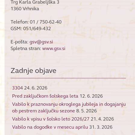
Trg Karla Grabeljška 3
1360 Vrhnika
Telefon: 01 / 750-62-40
GSM: 051/649-432
E-pošta:
gsv@gsv.si
Spletna stran:
www.gsv.si
Zadnje objave
3304
24. 6. 2026
Pred zaključkom šolskega leta
12. 6. 2026
Vabilo k praznovanju okroglega jubileja in dogajanju
ob pestrem zaključku sezone
8. 5. 2026
Vabilo k vpisu v šolsko leto 2026/27
21. 4. 2026
Vabilo na dogodke v mesecu aprilu
31. 3. 2026