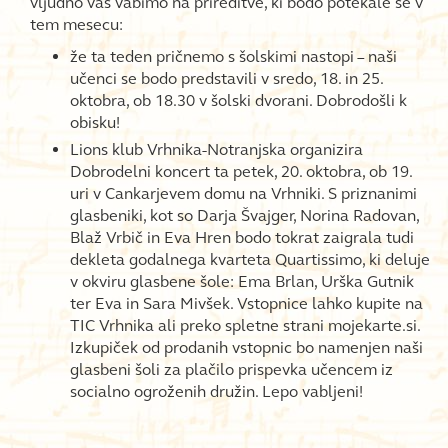
vljudno vas vabimo na prireditve, ki bodo potekale še v
tem mesecu:
že ta teden pričnemo s šolskimi nastopi – naši
učenci se bodo predstavili v sredo, 18. in 25.
oktobra, ob 18.30 v šolski dvorani. Dobrodošli k
obisku!
Lions klub Vrhnika-Notranjska organizira
Dobrodelni koncert ta petek, 20. oktobra, ob 19.
uri v Cankarjevem domu na Vrhniki. S priznanimi
glasbeniki, kot so Darja Švajger, Norina Radovan,
Blaž Vrbič in Eva Hren bodo tokrat zaigrala tudi
dekleta godalnega kvarteta Quartissimo, ki deluje
v okviru glasbene šole: Ema Brlan, Urška Gutnik
ter Eva in Sara Mivšek. Vstopnice lahko kupite na
TIC Vrhnika ali preko spletne strani mojekarte.si.
Izkupiček od prodanih vstopnic bo namenjen naši
glasbeni šoli za plačilo prispevka učencem iz
socialno ogroženih družin. Lepo vabljeni!