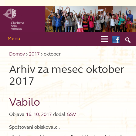
Skip to content
Skip to main menu

Menu

Domov
›
2017
›
oktober
Arhiv za mesec
oktober
2017
Vabilo
Objava
16. 10. 2017
dodal
GŠV
Spoštovani obiskovalci,