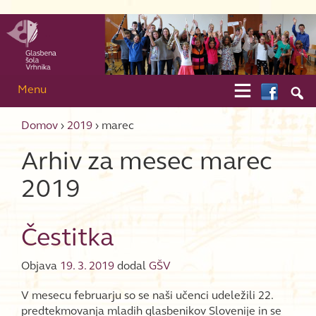
Skip to content
Skip to main menu

Menu

Domov
›
2019
›
marec
Arhiv za mesec
marec
2019
Čestitka
Objava
19. 3. 2019
dodal
GŠV
V mesecu februarju so se naši učenci udeležili 22.
predtekmovanja mladih glasbenikov Slovenije in se