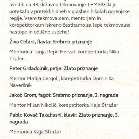
uvrstili na 48. državno tekmovanje TEMSIG, ki je
potekalo v preteklih dneh v glasbenih šolah gorenjske
regije. Vsem tekmovalcem, mentorjem in
korepetitorkam iskreno čestitamo za lepe tekmovalne
nastope in odlične uspehe!
Živa Celarc, flavta: Srebrno priznanje
Mentorica Tanja Repe Horvat, korepetitorka Nika
Tkalec
Peter Grdadolnik, petje: Zlato priznanje
Mentor Matija Cergolj, korepetitorka Dominika
Naveršnik
Jakob Grom, fagot: Srebrno priznanje, 3. nagrada
Mentor Milan Nikolić, korepetitorka Kaja Stražar
Pablo Kovač Takahashi, klavir: Zlato priznanje, 3.
nagrada
Mentorica Kaja Stražar