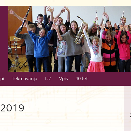
pi
Tekmovanja
IJZ
Vpis
40 let
j 2019