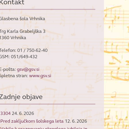
Kontakt
Glasbena šola Vrhnika
Trg Karla Grabeljška 3
1360 Vrhnika
Telefon: 01 / 750-62-40
GSM: 051/649-432
E-pošta:
gsv@gsv.si
Spletna stran:
www.gsv.si
Zadnje objave
3304
24. 6. 2026
Pred zaključkom šolskega leta
12. 6. 2026
Vabilo k praznovanju okroglega jubileja in