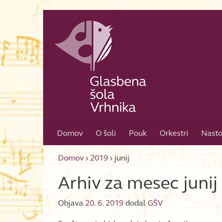
Skip to content
Skip to main menu
Domov
O šoli
Pouk
Orkestri
Nasto
Domov
›
2019
›
junij
Arhiv za mesec
juni
Objava
20. 6. 2019
dodal
GŠV