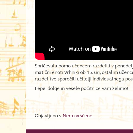
Spričevala bomo učencem razdelili v ponedelje
matični enoti Vrhniki ob 15. uri, ostalim učen
razdelitve sporočili učitelji individualnega po
Lepe, dolge in vesele počitnice vam želimo!
Objavljeno v
Nerazvrščeno