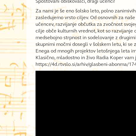
Spoštovani obiskovalci, dragi učenci!
Za nami je še eno šolsko leto, polno zanimivih
zasledujemo vrsto ciljev. Od osnovnih za naše
učencev, razvijanje občutka za zvočnost svoje
cilje obče kulturnih vrednot, kot so razvijanj
medsebojno strpnost in sodelovanje z drugimi.
skupnimi močmi dosegli v šolskem letu, ki se z
Enega od mnogih projektov letošnjega leta im
Klasično, mladostno in živo Radia Koper vam j
https://4d.rtvslo.si/arhiv/glasbeni-abonma/1