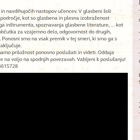
 in navdihujočih nastopov učencev. V glasbeni šoli
 področje, kot so glasbena in plesna izobraženost
ga inštrumenta, spoznavanja glasbene literature, … kot
e občutka za vzajemno delo, odgovornost do drugih,
 Ponosni smo na vsak premik v tej smeri, ki smo ga s
aključuje.
amo priložnost ponovno poslušati in videti. Oddaja
e na voljo na spodnjih povezavah. Vabljeni k poslušanju!
74615728