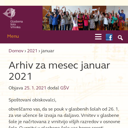
Skip to content
Skip to main menu

Menu

Domov
›
2021
›
januar
Arhiv za mesec
januar
2021
Objava
25. 1. 2021
dodal
GŠV
Spoštovani obiskovalci,
obveščamo vas, da se pouk v glasbenih šolah od 26. 1.
za vse učence še izvaja na daljavo. Vrnitev v glasbene
šole je načrtovana z vrnitvijo višjih razredov v osnovne
šole. O vrnitvi v glasbene šole vas bomo sproti