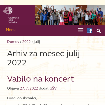
Skip to content
Skip to main menu

Menu

Domov
›
2022
›
julij
Arhiv za mesec
julij
2022
Vabilo na koncert
Objava
27. 7. 2022
dodal
GŠV
Dragi obiskovalci,