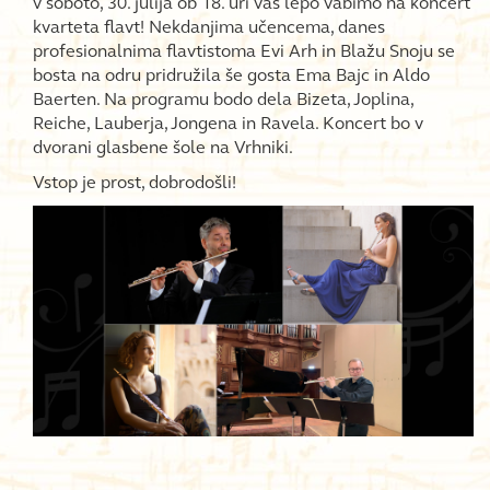
v soboto, 30. julija ob 18. uri vas lepo vabimo na koncert
kvarteta flavt! Nekdanjima učencema, danes
profesionalnima flavtistoma Evi Arh in Blažu Snoju se
bosta na odru pridružila še gosta Ema Bajc in Aldo
Baerten. Na programu bodo dela Bizeta, Joplina,
Reiche, Lauberja, Jongena in Ravela. Koncert bo v
dvorani glasbene šole na Vrhniki.
Vstop je prost, dobrodošli!