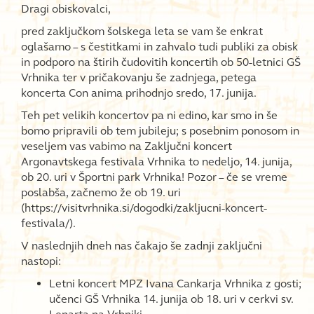
Dragi obiskovalci,
pred zaključkom šolskega leta se vam še enkrat
oglašamo – s čestitkami in zahvalo tudi publiki za obisk
in podporo na štirih čudovitih koncertih ob 50-letnici GŠ
Vrhnika ter v pričakovanju še zadnjega, petega
koncerta Con anima prihodnjo sredo, 17. junija.
Teh pet velikih koncertov pa ni edino, kar smo in še
bomo pripravili ob tem jubileju; s posebnim ponosom in
veseljem vas vabimo na Zaključni koncert
Argonavtskega festivala Vrhnika to nedeljo, 14. junija,
ob 20. uri v Športni park Vrhnika! Pozor – če se vreme
poslabša, začnemo že ob 19. uri
(https://visitvrhnika.si/dogodki/zakljucni-koncert-
festivala/).
V naslednjih dneh nas čakajo še zadnji zaključni
nastopi:
Letni koncert MPZ Ivana Cankarja Vrhnika z gosti;
učenci GŠ Vrhnika 14. junija ob 18. uri v cerkvi sv.