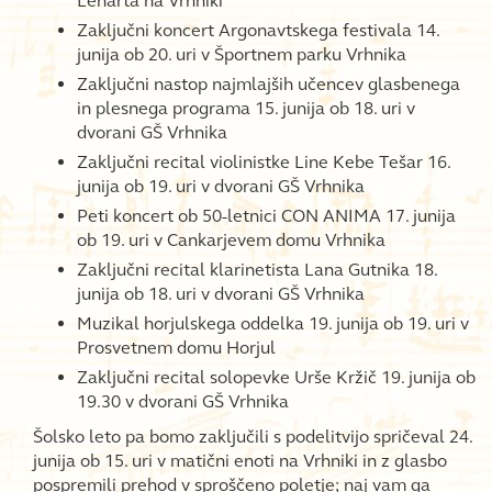
Lenarta na Vrhniki
Zaključni koncert Argonavtskega festivala 14.
junija ob 20. uri v Športnem parku Vrhnika
Zaključni nastop najmlajših učencev glasbenega
in plesnega programa 15. junija ob 18. uri v
dvorani GŠ Vrhnika
Zaključni recital violinistke Line Kebe Tešar 16.
junija ob 19. uri v dvorani GŠ Vrhnika
Peti koncert ob 50-letnici CON ANIMA 17. junija
ob 19. uri v Cankarjevem domu Vrhnika
Zaključni recital klarinetista Lana Gutnika 18.
junija ob 18. uri v dvorani GŠ Vrhnika
Muzikal horjulskega oddelka 19. junija ob 19. uri v
Prosvetnem domu Horjul
Zaključni recital solopevke Urše Kržič 19. junija ob
19.30 v dvorani GŠ Vrhnika
Šolsko leto pa bomo zaključili s podelitvijo spričeval 24.
junija ob 15. uri v matični enoti na Vrhniki in z glasbo
pospremili prehod v sproščeno poletje; naj vam ga