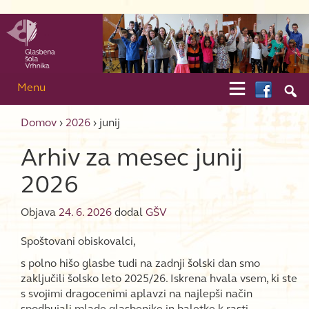
Skip to content
Skip to main menu

Menu

Domov
›
2026
›
junij
Arhiv za mesec
junij
2026
Objava
24. 6. 2026
dodal
GŠV
Spoštovani obiskovalci,
s polno hišo glasbe tudi na zadnji šolski dan smo
zaključili šolsko leto 2025/26. Iskrena hvala vsem, ki ste
s svojimi dragocenimi aplavzi na najlepši način
spodbujali mlade glasbenike in baletke k rasti,