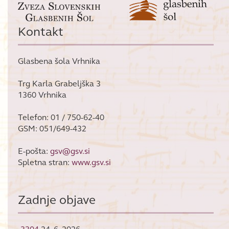
Kontakt
Glasbena šola Vrhnika
Trg Karla Grabeljška 3
1360 Vrhnika
Telefon: 01 / 750-62-40
GSM: 051/649-432
E-pošta:
gsv@gsv.si
Spletna stran:
www.gsv.si
Zadnje objave