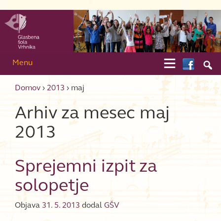
Skip to content
Skip to main menu

Menu

Domov
›
2013
›
maj
Arhiv za mesec
maj
2013
Sprejemni izpit za
solopetje
Objava
31. 5. 2013
dodal
GŠV