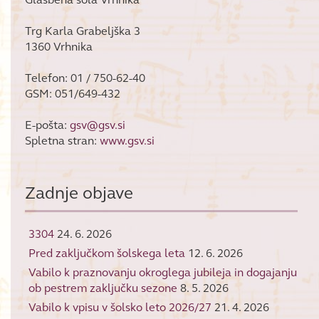
Trg Karla Grabeljška 3
1360 Vrhnika
Telefon: 01 / 750-62-40
GSM: 051/649-432
E-pošta:
gsv@gsv.si
Spletna stran:
www.gsv.si
Zadnje objave
3304
24. 6. 2026
Pred zaključkom šolskega leta
12. 6. 2026
Vabilo k praznovanju okroglega jubileja in dogajanju
ob pestrem zaključku sezone
8. 5. 2026
Vabilo k vpisu v šolsko leto 2026/27
21. 4. 2026