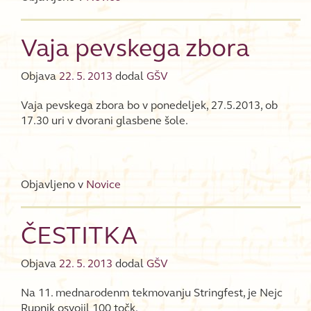
Vaja pevskega zbora
Objava
22. 5. 2013
dodal
GŠV
Vaja pevskega zbora bo v ponedeljek, 27.5.2013, ob
17.30 uri v dvorani glasbene šole.
Objavljeno v
Novice
ČESTITKA
Objava
22. 5. 2013
dodal
GŠV
Na 11. mednarodenm tekmovanju Stringfest, je Nejc
Rupnik osvojil 100 točk.