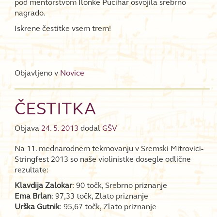
pod mentorstvom Ilonke Pucihar osvojila srebrno
nagrado.
Iskrene čestitke vsem trem!
Objavljeno v
Novice
ČESTITKA
Objava
24. 5. 2013
dodal
GŠV
Na 11. mednarodnem tekmovanju v Sremski Mitrovici-
Stringfest 2013 so naše violinistke dosegle odlične
rezultate:
Klavdija Zalokar
: 90 točk, Srebrno priznanje
Ema Brlan
: 97,33 točk, Zlato priznanje
Urška Gutnik
: 95,67 točk, Zlato priznanje