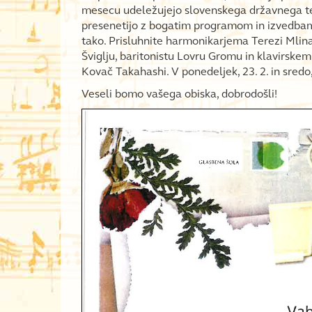
mesecu udeležujejo slovenskega državnega t
presenetijo z bogatim programom in izvedbami 
tako. Prisluhnite harmonikarjema Terezi Mlin
Šviglju, baritonistu Lovru Gromu in klavirskem
Kovač Takahashi. V ponedeljek, 23. 2. in sredo,
Veseli bomo vašega obiska, dobrodošli!