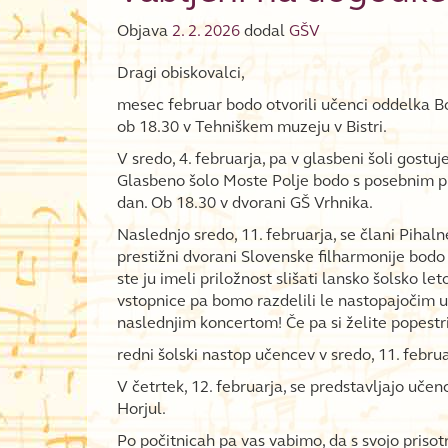
Objava
2. 2. 2026
dodal
GŠV
Dragi obiskovalci,
mesec februar bodo otvorili učenci oddelka Bo
ob 18.30 v Tehniškem muzeju v Bistri.
V sredo, 4. februarja, pa v glasbeni šoli gost
Glasbeno šolo Moste Polje bodo s posebnim pr
dan. Ob 18.30 v dvorani GŠ Vrhnika.
Naslednjo sredo, 11. februarja, se člani Pihal
prestižni dvorani Slovenske filharmonije bodo
ste ju imeli priložnost slišati lansko šolsko let
vstopnice pa bomo razdelili le nastopajočim u
naslednjim koncertom! Če pa si želite popestrit
redni šolski nastop učencev v sredo, 11. febru
V četrtek, 12. februarja, se predstavljajo uče
Horjul.
Po počitnicah pa vas vabimo, da s svojo prisot