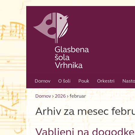
Skip to content
Skip to main menu
Domov
O šoli
Pouk
Orkestri
Nasto
Domov
›
2026
›
februar
Arhiv za mesec
febr
Vabljeni na dogodk