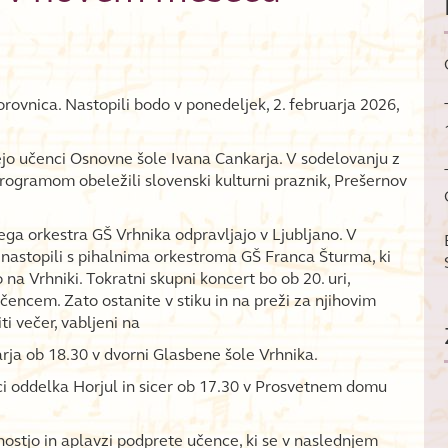
rovnica. Nastopili bodo v ponedeljek, 2. februarja 2026,
ujejo učenci Osnovne šole Ivana Cankarja. V sodelovanju z
ogramom obeležili slovenski kulturni praznik, Prešernov
nega orkestra GŠ Vrhnika odpravljajo v Ljubljano. V
 nastopili s pihalnima orkestroma GŠ Franca Šturma, ki
o na Vrhniki. Tokratni skupni koncert bo ob 20. uri,
čencem. Zato ostanite v stiku in na preži za njihovim
i večer, vabljeni na
arja ob 18.30 v dvorni Glasbene šole Vrhnika.
nci oddelka Horjul in sicer ob 17.30 v Prosvetnem domu
nostjo in aplavzi podprete učence, ki se v naslednjem