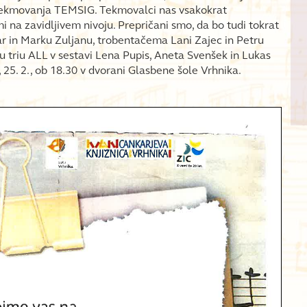
ekmovanja TEMSIG. Tekmovalci nas vsakokrat
na zavidljivem nivoju. Prepričani smo, da bo tudi tokrat
ar in Marku Zuljanu, trobentačema Lani Zajec in Petru
u triu ALL v sestavi Lena Pupis, Aneta Svenšek in Lukas
 25. 2., ob 18.30 v dvorani Glasbene šole Vrhnika.