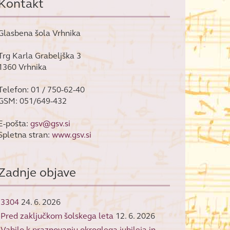
Kontakt
Glasbena šola Vrhnika
Trg Karla Grabeljška 3
1360 Vrhnika
Telefon: 01 / 750-62-40
GSM: 051/649-432
E-pošta:
gsv@gsv.si
Spletna stran:
www.gsv.si
Zadnje objave
3304
24. 6. 2026
Pred zaključkom šolskega leta
12. 6. 2026
Vabilo k praznovanju okroglega jubileja in