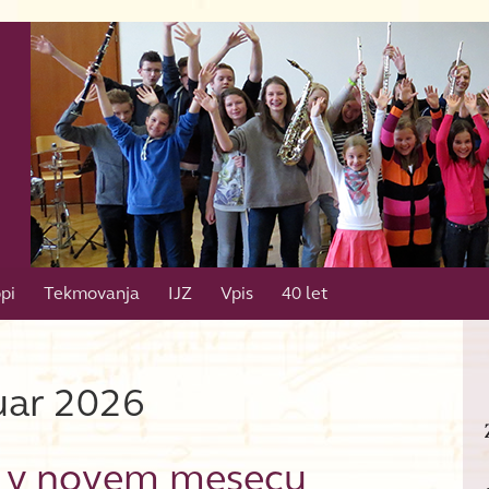
pi
Tekmovanja
IJZ
Vpis
40 let
uar 2026
e v novem mesecu