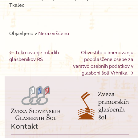
Tkalec
Objavljeno v
Nerazvrščeno
←
Tekmovanje mladih
Obvestilo o imenovanju
Post navigation
glasbenikov RS
pooblaščene osebe za
varstvo osebnih podatkov v
glasbeni šoli Vrhnika
→
Kontakt