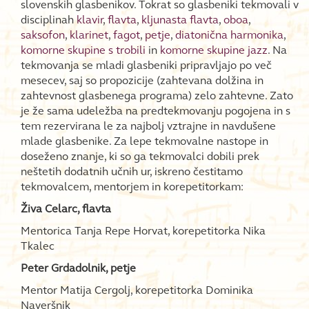
slovenskih glasbenikov. Tokrat so glasbeniki tekmovali v
disciplinah
klavir
,
flavta
,
kljunasta flavta
,
oboa
,
saksofon
,
klarinet
,
fagot
,
petje
,
diatonična harmonika
,
komorne skupine s trobili
in
komorne skupine jazz
. Na
tekmovanja se mladi glasbeniki pripravljajo po več
mesecev, saj so propozicije (zahtevana dolžina in
zahtevnost glasbenega programa) zelo zahtevne. Zato
je že sama udeležba na predtekmovanju pogojena in s
tem rezervirana le za najbolj vztrajne in navdušene
mlade glasbenike. Za lepe tekmovalne nastope in
doseženo znanje, ki so ga tekmovalci dobili prek
neštetih dodatnih učnih ur, iskreno čestitamo
tekmovalcem, mentorjem in korepetitorkam:
Živa Celarc, flavta
Mentorica Tanja Repe Horvat, korepetitorka Nika
Tkalec
Peter Grdadolnik, petje
Mentor Matija Cergolj, korepetitorka Dominika
Naveršnik