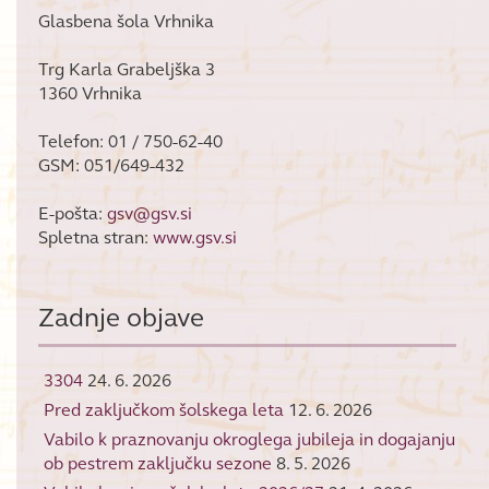
Glasbena šola Vrhnika
Trg Karla Grabeljška 3
1360 Vrhnika
Telefon: 01 / 750-62-40
GSM: 051/649-432
E-pošta:
gsv@gsv.si
Spletna stran:
www.gsv.si
Zadnje objave
3304
24. 6. 2026
Pred zaključkom šolskega leta
12. 6. 2026
Vabilo k praznovanju okroglega jubileja in dogajanju
ob pestrem zaključku sezone
8. 5. 2026