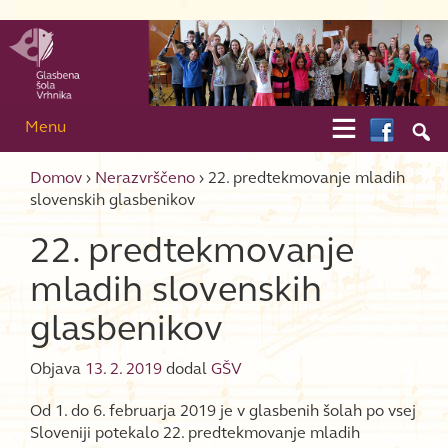
Skip to content
Skip to main menu

Menu

Domov
›
Nerazvrščeno
›
22. predtekmovanje mladih
slovenskih glasbenikov
22. predtekmovanje
mladih slovenskih
glasbenikov
Objava
13. 2. 2019
dodal
GŠV
Od 1. do 6. februarja 2019 je v glasbenih šolah po vsej
Sloveniji potekalo 22. predtekmovanje mladih