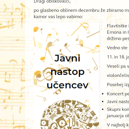
Dragi obiskovalci,
po glasbeno oblinem decembru že zbiramo moč
kamor vas lepo vabimo:
Flavtistke
Emona in I
držimo pest
Vedno ste 
11. in 18. 
Veseli pa 
violončelist
Posebej iz
Koncert pe
Javni nast
Skupni kon
januarja o
V najbolj 