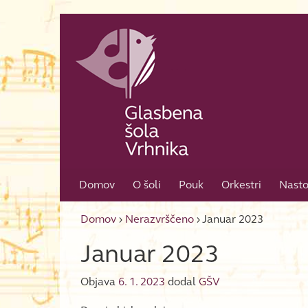
Skip to content
Skip to main menu
Domov
O šoli
Pouk
Orkestri
Nasto
Domov
›
Nerazvrščeno
›
Januar 2023
Januar 2023
Objava
6. 1. 2023
dodal
GŠV