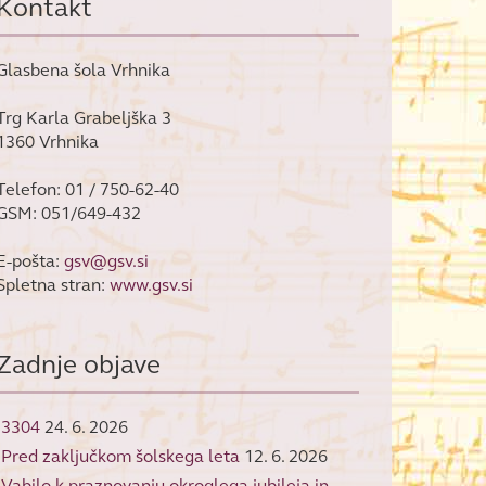
Kontakt
Glasbena šola Vrhnika
Trg Karla Grabeljška 3
1360 Vrhnika
Telefon: 01 / 750-62-40
GSM: 051/649-432
E-pošta:
gsv@gsv.si
Spletna stran:
www.gsv.si
Zadnje objave
3304
24. 6. 2026
Pred zaključkom šolskega leta
12. 6. 2026
Vabilo k praznovanju okroglega jubileja in