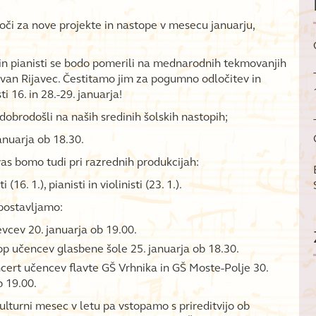
i za nove projekte in nastope v mesecu januarju,
 in pianisti se bodo pomerili na mednarodnih tekmovanjih
van Rijavec. Čestitamo jim za pogumno odločitev in
i 16. in 28.-29. januarja!
dobrodošli na naših sredinih šolskih nastopih;
januarja ob 18.30.
vas bomo tudi pri razrednih produkcijah:
i (16. 1.), pianisti in violinisti (23. 1.).
postavljamo:
vcev 20. januarja ob 19.00.
op učencev glasbene šole 25. januarja ob 18.30.
cert učencev flavte GŠ Vrhnika in GŠ Moste-Polje 30.
b 19.00.
kulturni mesec v letu pa vstopamo s prireditvijo ob