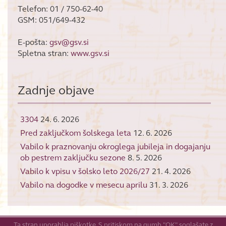
Telefon: 01 / 750-62-40
GSM: 051/649-432
E-pošta:
gsv@gsv.si
Spletna stran:
www.gsv.si
Zadnje objave
3304
24. 6. 2026
Pred zaključkom šolskega leta
12. 6. 2026
Vabilo k praznovanju okroglega jubileja in dogajanju
ob pestrem zaključku sezone
8. 5. 2026
Vabilo k vpisu v šolsko leto 2026/27
21. 4. 2026
Vabilo na dogodke v mesecu aprilu
31. 3. 2026
Ta stran uporablja piškotke. S pritiskom na gumb "OK" soglašate z