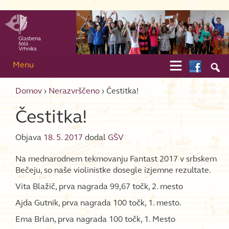
Skip to content
Skip to main menu

Menu

Domov
›
Nerazvrščeno
›
Čestitka!
Čestitka!
Objava
18. 5. 2017
dodal
GŠV
Na mednarodnem tekmovanju Fantast 2017 v srbskem
Bečeju, so naše violinistke dosegle izjemne rezultate.
Vita Blažič, prva nagrada 99,67 točk, 2. mesto
Ajda Gutnik, prva nagrada 100 točk, 1. mesto.
Ema Brlan, prva nagrada 100 točk, 1. Mesto