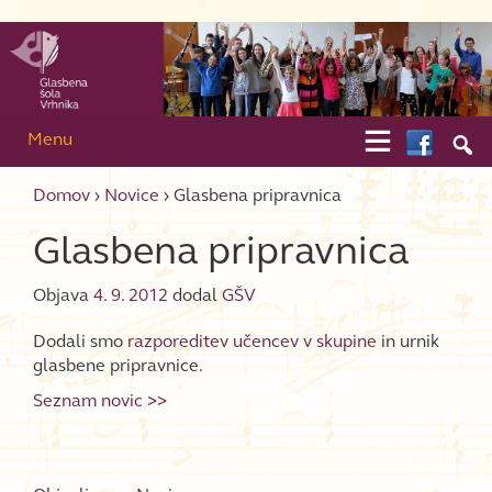
Skip to content
Skip to main menu

Menu

Domov
›
Novice
›
Glasbena pripravnica
Glasbena pripravnica
Objava
4. 9. 2012
dodal
GŠV
Dodali smo
razporeditev učencev v skupine
in urnik
glasbene pripravnice.
Seznam novic >>