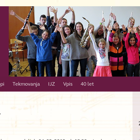
pi
Tekmovanja
IJZ
Vpis
40 let
v