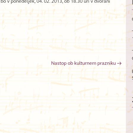
bo v ponedeljek, 04. 02. 2013, ob 18.30 uri v dvorani
Nastop ob kulturnem prazniku
→