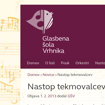
Skip to content
Skip to main menu
Domov
O šoli
Pouk
Orkestri
Nasto
Domov
›
Novice
›
Nastop tekmovalcev
Nastop tekmovalce
Objava
1. 2. 2013
dodal
GŠV