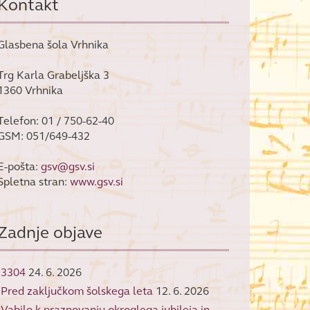
Kontakt
Glasbena šola Vrhnika
Trg Karla Grabeljška 3
1360 Vrhnika
Telefon: 01 / 750-62-40
GSM: 051/649-432
E-pošta:
gsv@gsv.si
Spletna stran:
www.gsv.si
Zadnje objave
3304
24. 6. 2026
Pred zaključkom šolskega leta
12. 6. 2026
Vabilo k praznovanju okroglega jubileja in