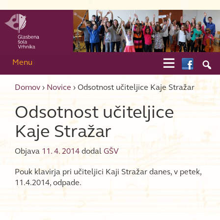
Skip to content
Skip to main menu

Menu

Domov
›
Novice
›
Odsotnost učiteljice Kaje Stražar
Odsotnost učiteljice
Kaje Stražar
Objava
11. 4. 2014
dodal
GŠV
Pouk klavirja pri učiteljici Kaji Stražar danes, v petek,
11.4.2014, odpade.