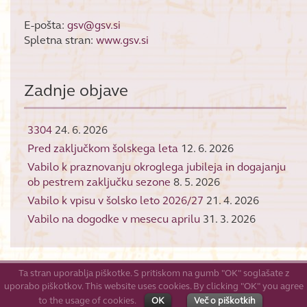
E-pošta:
gsv@gsv.si
Spletna stran:
www.gsv.si
Zadnje objave
3304
24. 6. 2026
Pred zaključkom šolskega leta
12. 6. 2026
Vabilo k praznovanju okroglega jubileja in dogajanju
ob pestrem zaključku sezone
8. 5. 2026
Vabilo k vpisu v šolsko leto 2026/27
21. 4. 2026
Vabilo na dogodke v mesecu aprilu
31. 3. 2026
Ta stran uporablja piškotke. S pritiskom na gumb "OK" soglašate z
uporabo piškotkov. This website uses cookies. By clicking "OK" you agree
© 2026
GŠV
to the usage of cookies.
OK
Več o piškotkih