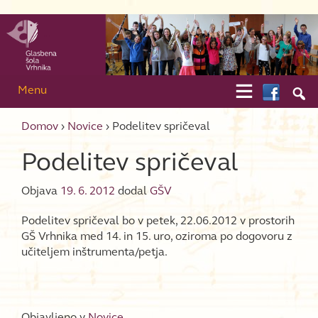
Skip to content
Skip to main menu

Menu

Domov
›
Novice
›
Podelitev spričeval
Podelitev spričeval
Objava
19. 6. 2012
dodal
GŠV
Podelitev spričeval bo v petek, 22.06.2012 v prostorih
GŠ Vrhnika med 14. in 15. uro, oziroma po dogovoru z
učiteljem inštrumenta/petja.
Objavljeno v
Novice