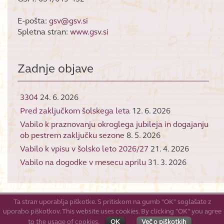
E-pošta:
gsv@gsv.si
Spletna stran:
www.gsv.si
Zadnje objave
3304
24. 6. 2026
Pred zaključkom šolskega leta
12. 6. 2026
Vabilo k praznovanju okroglega jubileja in dogajanju
ob pestrem zaključku sezone
8. 5. 2026
Vabilo k vpisu v šolsko leto 2026/27
21. 4. 2026
Vabilo na dogodke v mesecu aprilu
31. 3. 2026
Ta stran uporablja piškotke. S pritiskom na gumb "OK" soglašate z
uporabo piškotkov. This website uses cookies. By clicking "OK" you agree
© 2026
GŠV
to the usage of cookies.
OK
Več o piškotkih