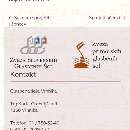
←
Seznam sprejetih
Sprejeti učenci
→
Post navigation
učencev
Kontakt
Glasbena šola Vrhnika
Trg Karla Grabeljška 3
1360 Vrhnika
Telefon: 01 / 750-62-40
GSM: 051/649-432