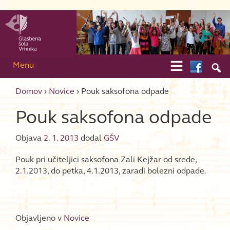
Skip to content
Skip to main menu

Menu

Domov
›
Novice
›
Pouk saksofona odpade
Pouk saksofona odpade
Objava
2. 1. 2013
dodal
GŠV
Pouk pri učiteljici saksofona Zali Kejžar od srede,
2.1.2013, do petka, 4.1.2013, zaradi bolezni odpade.
Objavljeno v
Novice