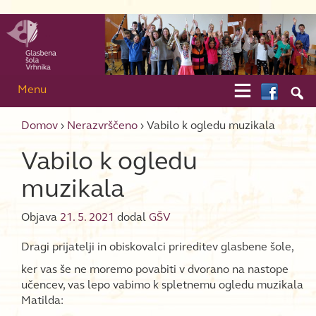
Skip to content
Skip to main menu

Menu

Domov
›
Nerazvrščeno
›
Vabilo k ogledu muzikala
Vabilo k ogledu
muzikala
Objava
21. 5. 2021
dodal
GŠV
Dragi prijatelji in obiskovalci prireditev glasbene šole,
ker vas še ne moremo povabiti v dvorano na nastope
učencev, vas lepo vabimo k spletnemu ogledu muzikala
Matilda: