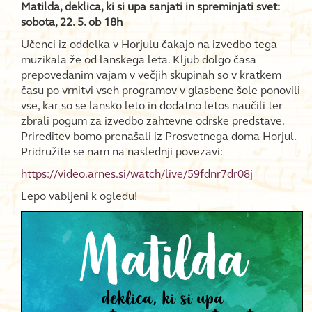
Matilda, deklica, ki si upa sanjati in spreminjati svet:
sobota, 22. 5. ob 18h
Učenci iz oddelka v Horjulu čakajo na izvedbo tega
muzikala že od lanskega leta. Kljub dolgo časa
prepovedanim vajam v večjih skupinah so v kratkem
času po vrnitvi vseh programov v glasbene šole ponovili
vse, kar so se lansko leto in dodatno letos naučili ter
zbrali pogum za izvedbo zahtevne odrske predstave.
Prireditev bomo prenašali iz Prosvetnega doma Horjul.
Pridružite se nam na naslednji povezavi:
https://video.arnes.si/watch/live/59fdnr7dr08j
Lepo vabljeni k ogledu!