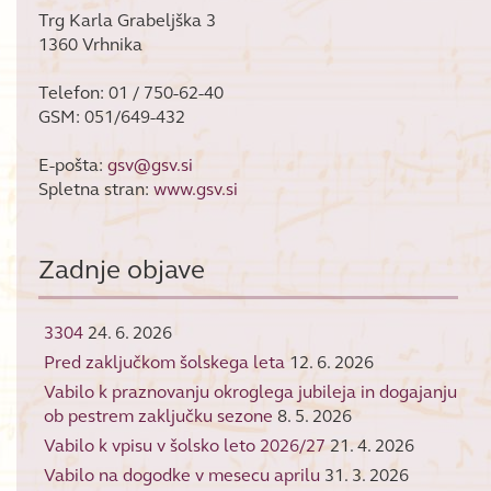
Trg Karla Grabeljška 3
1360 Vrhnika
Telefon: 01 / 750-62-40
GSM: 051/649-432
E-pošta:
gsv@gsv.si
Spletna stran:
www.gsv.si
Zadnje objave
3304
24. 6. 2026
Pred zaključkom šolskega leta
12. 6. 2026
Vabilo k praznovanju okroglega jubileja in dogajanju
ob pestrem zaključku sezone
8. 5. 2026
Vabilo k vpisu v šolsko leto 2026/27
21. 4. 2026
Vabilo na dogodke v mesecu aprilu
31. 3. 2026