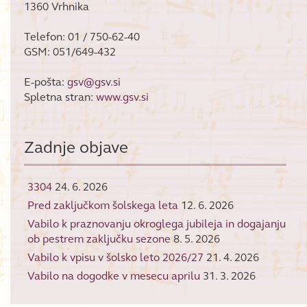
1360 Vrhnika
Telefon: 01 / 750-62-40
GSM: 051/649-432
E-pošta:
gsv@gsv.si
Spletna stran:
www.gsv.si
Zadnje objave
3304
24. 6. 2026
Pred zaključkom šolskega leta
12. 6. 2026
Vabilo k praznovanju okroglega jubileja in dogajanju
ob pestrem zaključku sezone
8. 5. 2026
Vabilo k vpisu v šolsko leto 2026/27
21. 4. 2026
Vabilo na dogodke v mesecu aprilu
31. 3. 2026