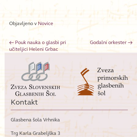
Objavljeno v
Novice
←
Pouk nauka o glasbi pri
Godalni orkester
→
Post navigation
učiteljici Heleni Grbac
Kontakt
Glasbena šola Vrhnika
Trg Karla Grabeljška 3