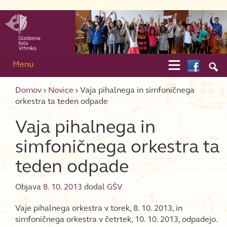
Skip to content
Skip to main menu

Menu

Domov
›
Novice
›
Vaja pihalnega in simfoničnega
orkestra ta teden odpade
Vaja pihalnega in
simfoničnega orkestra ta
teden odpade
Objava
8. 10. 2013
dodal
GŠV
Vaje pihalnega orkestra v torek, 8. 10. 2013, in
simfoničnega orkestra v četrtek, 10. 10. 2013, odpadejo.