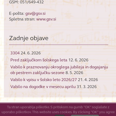
GSM: 051/649-432
E-pošta:
gsv@gsv.si
Spletna stran:
www.gsv.si
Zadnje objave
3304
24. 6. 2026
Pred zaključkom šolskega leta
12. 6. 2026
Vabilo k praznovanju okroglega jubileja in dogajanju
ob pestrem zaključku sezone
8. 5. 2026
Vabilo k vpisu v šolsko leto 2026/27
21. 4. 2026
Vabilo na dogodke v mesecu aprilu
31. 3. 2026
Ta stran uporablja piškotke. S pritiskom na gumb "OK" soglašate z
uporabo piškotkov. This website uses cookies. By clicking "OK" you agree
© 2026
GŠV