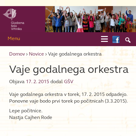
Skip to content
Skip to main menu

Menu

Domov
›
Novice
›
Vaje godalnega orkestra
Vaje godalnega orkestra
Objava
17. 2. 2015
dodal
GŠV
Vaje godalnega orkestra v torek, 17. 2. 2015 odpadejo.
Ponovne vaje bodo prvi torek po počitnicah (3.3.2015).
Lepe počitnice.
Nastja Cajhen Rode