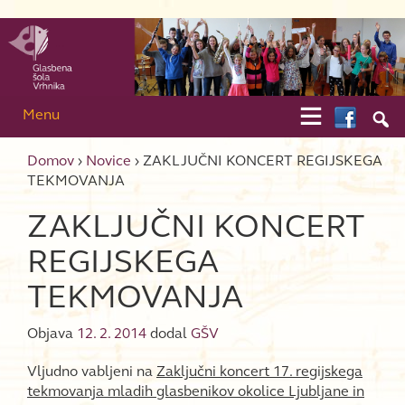
Skip to content
Skip to main menu

Menu

Domov
›
Novice
›
ZAKLJUČNI KONCERT REGIJSKEGA
TEKMOVANJA
ZAKLJUČNI KONCERT
REGIJSKEGA
TEKMOVANJA
Objava
12. 2. 2014
dodal
GŠV
Vljudno vabljeni na
Zaključni koncert 17. regijskega
tekmovanja mladih glasbenikov okolice Ljubljane in