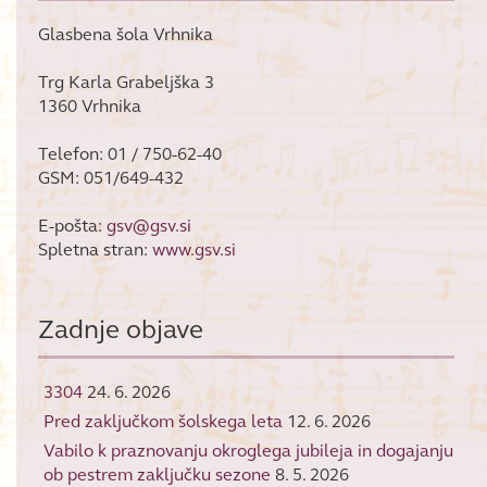
Glasbena šola Vrhnika
Trg Karla Grabeljška 3
1360 Vrhnika
Telefon: 01 / 750-62-40
GSM: 051/649-432
E-pošta:
gsv@gsv.si
Spletna stran:
www.gsv.si
Zadnje objave
3304
24. 6. 2026
Pred zaključkom šolskega leta
12. 6. 2026
Vabilo k praznovanju okroglega jubileja in dogajanju
ob pestrem zaključku sezone
8. 5. 2026