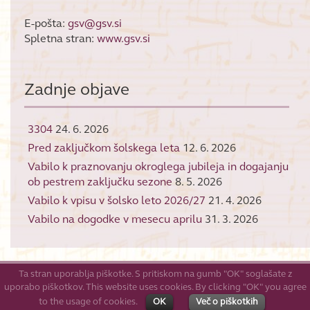
E-pošta:
gsv@gsv.si
Spletna stran:
www.gsv.si
Zadnje objave
3304
24. 6. 2026
Pred zaključkom šolskega leta
12. 6. 2026
Vabilo k praznovanju okroglega jubileja in dogajanju
ob pestrem zaključku sezone
8. 5. 2026
Vabilo k vpisu v šolsko leto 2026/27
21. 4. 2026
Vabilo na dogodke v mesecu aprilu
31. 3. 2026
Ta stran uporablja piškotke. S pritiskom na gumb "OK" soglašate z
uporabo piškotkov. This website uses cookies. By clicking "OK" you agree
© 2026
GŠV
to the usage of cookies.
OK
Več o piškotkih