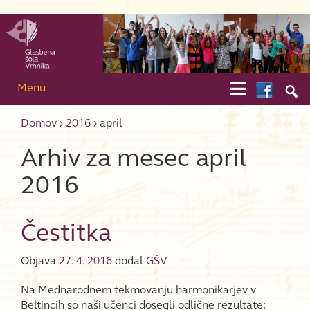
Skip to content
Skip to main menu

Menu

Domov
›
2016
›
april
Arhiv za mesec
april
2016
Čestitka
Objava
27. 4. 2016
dodal
GŠV
Na Mednarodnem tekmovanju harmonikarjev v
Beltincih so naši učenci dosegli odlične rezultate: