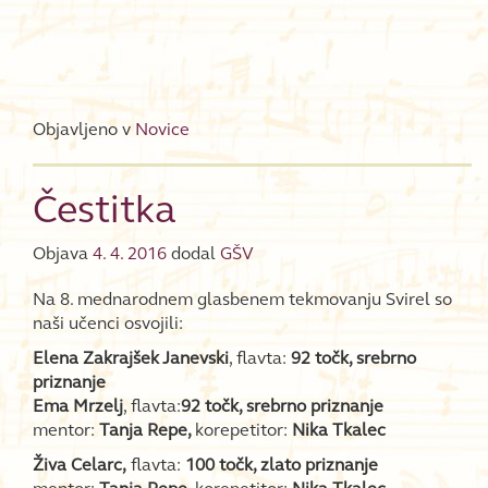
Objavljeno v
Novice
Čestitka
Objava
4. 4. 2016
dodal
GŠV
Na 8. mednarodnem glasbenem tekmovanju Svirel so
naši učenci osvojili:
Elena Zakrajšek Janevski
, flavta:
92 točk, srebrno
priznanje
Ema Mrzelj
, flavta:
92 točk, srebrno priznanje
mentor:
Tanja Repe,
korepetitor:
Nika Tkalec
Živa Celarc,
flavta:
100 točk, zlato priznanje