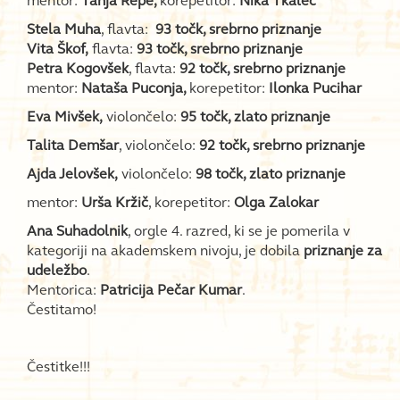
mentor:
Tanja Repe,
korepetitor:
Nika Tkalec
Stela Muha
, flavta:
93 točk, srebrno priznanje
Vita Škof,
flavta:
93 točk, srebrno priznanje
Petra Kogovšek
, flavta:
92 točk, srebrno priznanje
mentor:
Nataša Puconja,
korepetitor:
Ilonka Pucihar
Eva Mivšek,
violončelo:
95 točk, zlato priznanje
Talita Demšar
, violončelo:
92 točk, srebrno priznanje
Ajda Jelovšek,
violončelo:
98 točk, zlato priznanje
mentor:
Urša Kržič
, korepetitor:
Olga Zalokar
Ana Suhadolnik
, orgle 4. razred, ki se je pomerila v
kategoriji na akademskem nivoju, je dobila
priznanje za
udeležbo
.
Mentorica:
Patricija Pečar Kumar
.
Čestitamo!
Čestitke!!!