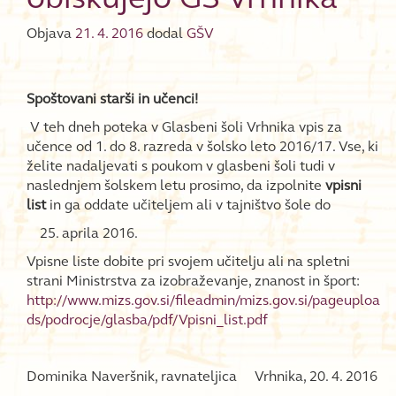
Objava
21. 4. 2016
dodal
GŠV
Spoštovani starši in učenci!
V teh dneh poteka v Glasbeni šoli Vrhnika vpis za
učence od 1. do 8. razreda v šolsko leto 2016/17. Vse, ki
želite nadaljevati s poukom v glasbeni šoli tudi v
naslednjem šolskem letu prosimo, da izpolnite
vpisni
list
in ga oddate učiteljem ali v tajništvo šole do
aprila 2016.
Vpisne liste dobite pri svojem učitelju ali na spletni
strani Ministrstva za izobraževanje, znanost in šport:
http://www.mizs.gov.si/fileadmin/mizs.gov.si/pageuploa
ds/podrocje/glasba/pdf/Vpisni_list.pdf
Dominika Naveršnik, ravnateljica Vrhnika, 20. 4. 2016