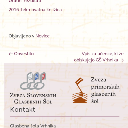
Uradni rezultati
2016 Tekmovalna knjižica
Objavljeno v
Novice
←
Obvestilo
Vpis za učence, ki že
Post navigation
obiskujejo GŠ Vrhnika
→
Kontakt
Glasbena šola Vrhnika