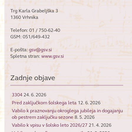
Trg Karla Grabeljška 3
1360 Vrhnika
Telefon: 01 / 750-62-40
GSM: 051/649-432
E-pošta:
gsv@gsv.si
Spletna stran:
www.gsv.si
Zadnje objave
3304
24. 6. 2026
Pred zaključkom šolskega leta
12. 6. 2026
Vabilo k praznovanju okroglega jubileja in dogajanju
ob pestrem zaključku sezone
8. 5. 2026
Vabilo k vpisu v šolsko leto 2026/27
21. 4. 2026