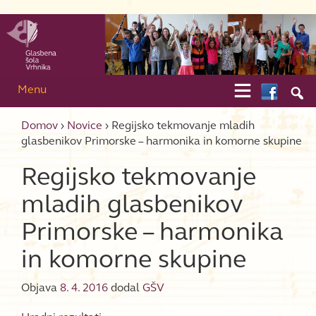
Skip to content
Skip to main menu

Menu

Domov
›
Novice
›
Regijsko tekmovanje mladih
glasbenikov Primorske – harmonika in komorne skupine
Regijsko tekmovanje
mladih glasbenikov
Primorske – harmonika
in komorne skupine
Objava
8. 4. 2016
dodal
GŠV