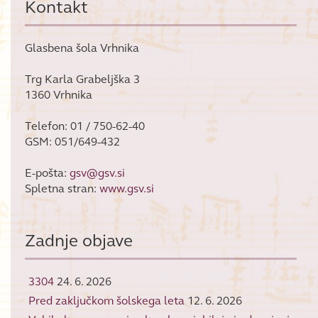
Kontakt
Glasbena šola Vrhnika
Trg Karla Grabeljška 3
1360 Vrhnika
Telefon: 01 / 750-62-40
GSM: 051/649-432
E-pošta:
gsv@gsv.si
Spletna stran:
www.gsv.si
Zadnje objave
3304
24. 6. 2026
Pred zaključkom šolskega leta
12. 6. 2026