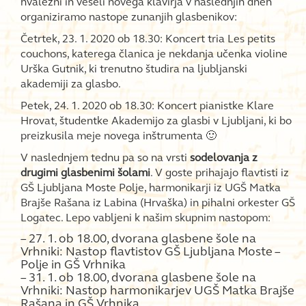
hvaležni in veseli novega klavirja v naslednjih dneh
organiziramo nastope zunanjih glasbenikov:
Četrtek, 23. 1. 2020 ob 18.30: Koncert tria Les petits
couchons, katerega članica je nekdanja učenka violine
Urška Gutnik, ki trenutno študira na ljubljanski
akademiji za glasbo.
Petek, 24. 1. 2020 ob 18.30: Koncert pianistke Klare
Hrovat, študentke Akademijo za glasbi v Ljubljani, ki bo
preizkusila meje novega inštrumenta 🙂
V naslednjem tednu pa so na vrsti
sodelovanja z
drugimi glasbenimi šolami
. V goste prihajajo flavtisti iz
GŠ Ljubljana Moste Polje, harmonikarji iz UGŠ Matka
Brajše Rašana iz Labina (Hrvaška) in pihalni orkester GŠ
Logatec. Lepo vabljeni k našim skupnim nastopom:
– 27. 1. ob 18.00, dvorana glasbene šole na
Vrhniki: Nastop flavtistov GŠ Ljubljana Moste –
Polje in GŠ Vrhnika
– 31. 1. ob 18.00, dvorana glasbene šole na
Vrhniki: Nastop harmonikarjev UGŠ Matka Brajše
Rašana in GŠ Vrhnika