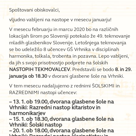
Spoštovani obiskovalci,
vljudno vabljeni na nastope v mesecu januarju!
V mesecu februarju in marcu 2020 bo na različnih
lokacijah širom po Sloveniji potekalo že 49. tekmovanje
mladih glasbenikov Slovenije. Letošnjega tekmovanja
se bo udeležilo 8 učencev GŠ Vrhnika v disciplinah
harmonika, tolkala, trobenta in pozavna. Lepo vabljeni,
da jih s svojo prisotnostjo podprete na šolskih
NASTOPIH TEKMOVALCEV
. Predstavili se bodo
8. in 29.
januarja ob 18.30
v dvorani glasbene šole na Vrhniki.
V tem mesecu nadaljujemo z rednimi ŠOLSKIMI in
RAZREDNIMI nastopi učencev:
– 13. 1. ob 19.00, dvorana glasbene šole na
Vrhniki: Razredni nastop kitaristov in
harmonikarjev
– 15. 1. ob 18.30, dvorana glasbene šole na
Vrhniki: Šolski nastop
– 20. 1. ob 18.00, dvorana glasbene šole na