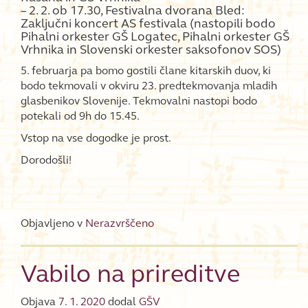
– 2. 2. ob 17.30, Festivalna dvorana Bled:
Zaključni koncert AS festivala (nastopili bodo
Pihalni orkester GŠ Logatec, Pihalni orkester GŠ
Vrhnika in Slovenski orkester saksofonov SOS)
5. februarja pa bomo gostili člane kitarskih duov, ki
bodo tekmovali v okviru 23. predtekmovanja mladih
glasbenikov Slovenije. Tekmovalni nastopi bodo
potekali od 9h do 15.45.
Vstop na vse dogodke je prost.
Dorodošli!
Objavljeno v
Nerazvrščeno
Vabilo na prireditve
Objava
7. 1. 2020
dodal
GŠV