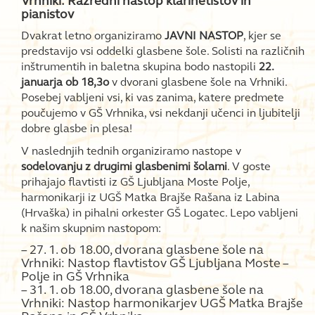
Vrhniki: Razredni nastop klarinetistov in
pianistov
Dvakrat letno organiziramo
JAVNI NASTOP
, kjer se
predstavijo vsi oddelki glasbene šole. Solisti na različnih
inštrumentih in baletna skupina bodo nastopili
22.
januarja ob 18,3o
v dvorani glasbene šole na Vrhniki.
Posebej vabljeni vsi, ki vas zanima, katere predmete
poučujemo v GŠ Vrhnika, vsi nekdanji učenci in ljubitelji
dobre glasbe in plesa!
V naslednjih tednih organiziramo nastope v
sodelovanju z drugimi glasbenimi šolami
. V goste
prihajajo flavtisti iz GŠ Ljubljana Moste Polje,
harmonikarji iz UGŠ Matka Brajše Rašana iz Labina
(Hrvaška) in pihalni orkester GŠ Logatec. Lepo vabljeni
k našim skupnim nastopom:
– 27. 1. ob 18.00, dvorana glasbene šole na
Vrhniki: Nastop flavtistov GŠ Ljubljana Moste –
Polje in GŠ Vrhnika
– 31. 1. ob 18.00, dvorana glasbene šole na
Vrhniki: Nastop harmonikarjev UGŠ Matka Brajše