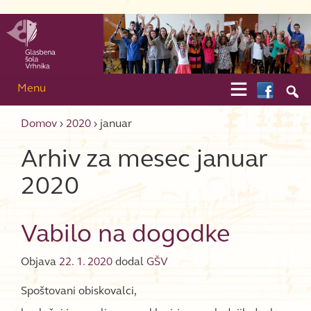
Skip to content
Skip to main menu

Menu

Domov
›
2020
›
januar
Arhiv za mesec
januar
2020
Vabilo na dogodke
Objava
22. 1. 2020
dodal
GŠV
Spoštovani obiskovalci,