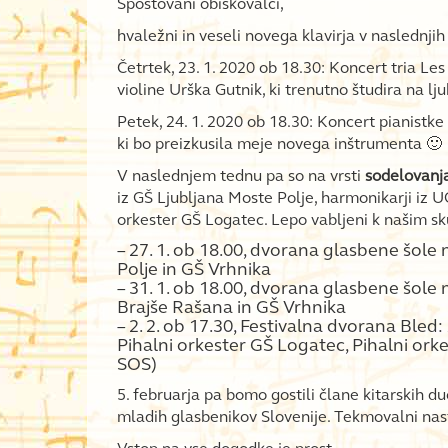
Spoštovani obiskovalci,
hvaležni in veseli novega klavirja v naslednj
Četrtek, 23. 1. 2020 ob 18.30: Koncert tria Le
violine Urška Gutnik, ki trenutno študira na lj
Petek, 24. 1. 2020 ob 18.30: Koncert pianistke
ki bo preizkusila meje novega inštrumenta 🙂
V naslednjem tednu pa so na vrsti
sodelovanja
iz GŠ Ljubljana Moste Polje, harmonikarji iz 
orkester GŠ Logatec. Lepo vabljeni k našim 
– 27. 1. ob 18.00, dvorana glasbene šole 
Polje in GŠ Vrhnika
– 31. 1. ob 18.00, dvorana glasbene šol
Brajše Rašana in GŠ Vrhnika
– 2. 2. ob 17.30, Festivalna dvorana Bled:
Pihalni orkester GŠ Logatec, Pihalni ork
SOS)
5. februarja pa bomo gostili člane kitarskih d
mladih glasbenikov Slovenije. Tekmovalni nas