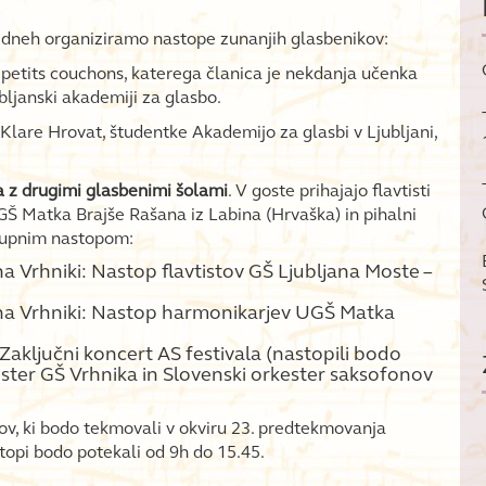
ih dneh organiziramo nastope zunanjih glasbenikov:
s petits couchons, katerega članica je nekdanja učenka
ubljanski akademiji za glasbo.
 Klare Hrovat, študentke Akademijo za glasbi v Ljubljani,
 z drugimi glasbenimi šolami
. V goste prihajajo flavtisti
UGŠ Matka Brajše Rašana iz Labina (Hrvaška) in pihalni
skupnim nastopom:
na Vrhniki: Nastop flavtistov GŠ Ljubljana Moste –
e na Vrhniki: Nastop harmonikarjev UGŠ Matka
 Zaključni koncert AS festivala (nastopili bodo
ester GŠ Vrhnika in Slovenski orkester saksofonov
uov, ki bodo tekmovali v okviru 23. predtekmovanja
topi bodo potekali od 9h do 15.45.