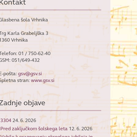
Kontakt
Glasbena šola Vrhnika
Trg Karla Grabeljška 3
1360 Vrhnika
Telefon: 01 / 750-62-40
GSM: 051/649-432
E-pošta:
gsv@gsv.si
Spletna stran:
www.gsv.si
Zadnje objave
3304
24. 6. 2026
Pred zaključkom šolskega leta
12. 6. 2026
Vabilo k praznovanju okroglega jubileja in