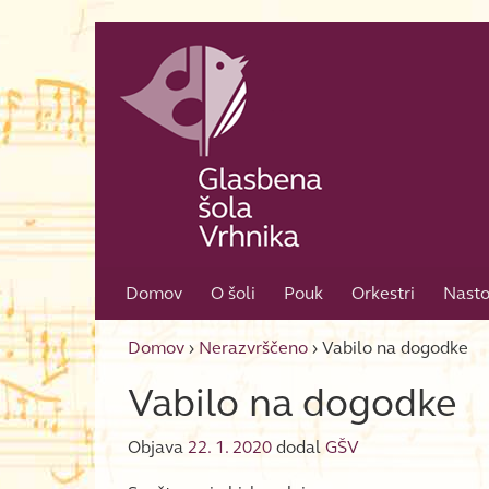
Skip to content
Skip to main menu
Domov
O šoli
Pouk
Orkestri
Nasto
Domov
›
Nerazvrščeno
›
Vabilo na dogodke
Vabilo na dogodke
Objava
22. 1. 2020
dodal
GŠV