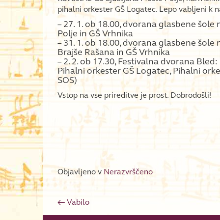
pihalni orkester GŠ Logatec. Lepo vabljeni k
– 27. 1. ob 18.00, dvorana glasbene šole 
Polje in GŠ Vrhnika
– 31. 1. ob 18.00, dvorana glasbene šol
Brajše Rašana in GŠ Vrhnika
– 2. 2. ob 17.30, Festivalna dvorana Bled:
Pihalni orkester GŠ Logatec, Pihalni ork
SOS)
Vstop na vse prireditve je prost. Dobrodošli!
Objavljeno v
Nerazvrščeno
←
Vabilo
Post navigation