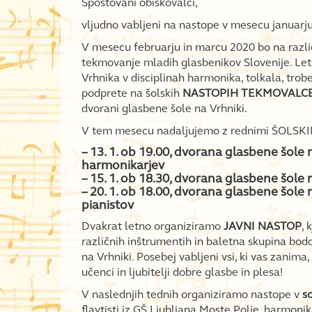
Spoštovani obiskovalci,
vljudno vabljeni na nastope v mesecu januarju
V mesecu februarju in marcu 2020 bo na različ
tekmovanje mladih glasbenikov Slovenije. Le
Vrhnika v disciplinah harmonika, tolkala, trobe
podprete na šolskih
NASTOPIH TEKMOVALC
dvorani glasbene šole na Vrhniki.
V tem mesecu nadaljujemo z rednimi ŠOLSKI
– 13. 1. ob 19.00, dvorana glasbene šole 
harmonikarjev
– 15. 1. ob 18.30, dvorana glasbene šole 
– 20. 1. ob 18.00, dvorana glasbene šole 
pianistov
Dvakrat letno organiziramo
JAVNI NASTOP
, 
različnih inštrumentih in baletna skupina bod
na Vrhniki. Posebej vabljeni vsi, ki vas zanim
učenci in ljubitelji dobre glasbe in plesa!
V naslednjih tednih organiziramo nastope v
s
flavtisti iz GŠ Ljubljana Moste Polje, harmoni