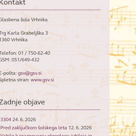
Kontakt
Glasbena šola Vrhnika
Trg Karla Grabeljška 3
1360 Vrhnika
Telefon: 01 / 750-62-40
GSM: 051/649-432
E-pošta:
gsv@gsv.si
Spletna stran:
www.gsv.si
Zadnje objave
3304
24. 6. 2026
Pred zaključkom šolskega leta
12. 6. 2026
Vabilo k praznovanju okroglega jubileja in