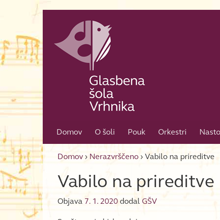
Skip to content
Skip to main menu
Domov
O šoli
Pouk
Orkestri
Nasto
Domov
›
Nerazvrščeno
›
Vabilo na prireditve
Vabilo na prireditve
Objava
7. 1. 2020
dodal
GŠV