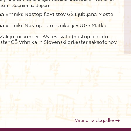
 našim skupnim nastopom:
na Vrhniki: Nastop flavtistov GŠ Ljubljana Moste –
e na Vrhniki: Nastop harmonikarjev UGŠ Matka
 Zaključni koncert AS festivala (nastopili bodo
ester GŠ Vrhnika in Slovenski orkester saksofonov
Vabilo na dogodke
→