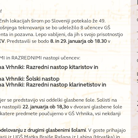
!
nih lokacijah širom po Sloveniji potekalo že 49.
tošnjega tekmovanja se bo udeležilo 8 učencev GŠ
nta in pozavna. Lepo vabljeni, da jih s svojo prisotnostjo
EV
. Predstavili se bodo
8. in 29. januarja ob 18.30
v
MI in RAZREDNIMI nastopi učencev:
na Vrhniki: Razredni nastop kitaristov in
na Vrhniki: Šolski nastop
na Vrhniki: Razredni nastop klarinetistov in
kjer se predstavijo vsi oddelki glasbene šole. Solisti na
o nastopili
22. januarja ob 18,3o
v dvorani glasbene šole
a, katere predmete poučujemo v GŠ Vrhnika, vsi nekdanji
odelovanju z drugimi glasbenimi šolami
. V goste prihajajo
karji iz UGŠ Matka Brajše Rašana iz Labina (Hrvaška) in