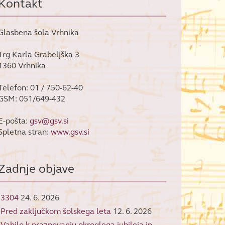
Kontakt
Glasbena šola Vrhnika
Trg Karla Grabeljška 3
1360 Vrhnika
Telefon: 01 / 750-62-40
GSM: 051/649-432
E-pošta:
gsv@gsv.si
Spletna stran:
www.gsv.si
Zadnje objave
3304
24. 6. 2026
Pred zaključkom šolskega leta
12. 6. 2026
Vabilo k praznovanju okroglega jubileja in