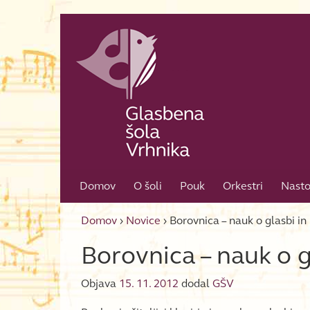
Skip to content
Skip to main menu
Domov
O šoli
Pouk
Orkestri
Nasto
Domov
›
Novice
›
Borovnica – nauk o glasbi in 
Borovnica – nauk o gl
Objava
15. 11. 2012
dodal
GŠV