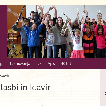
pi
Tekmovanja
IJZ
Vpis
40 let
klavir
asbi in klavir