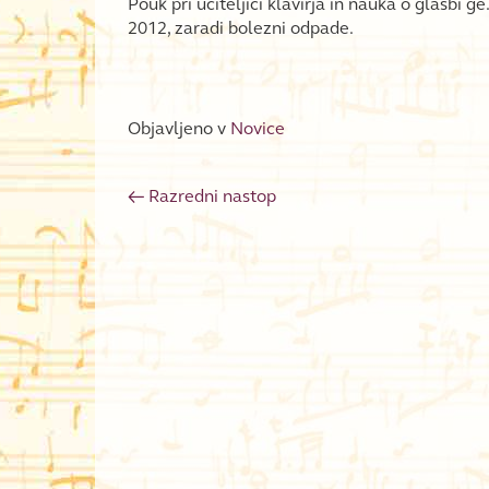
Pouk pri učiteljici klavirja in nauka o glasbi ge
2012, zaradi bolezni odpade.
Objavljeno v
Novice
←
Razredni nastop
Post navigation