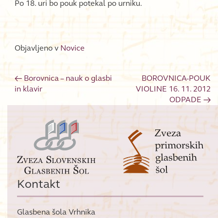
Po 18. uri bo pouk potekal po urniku.
Objavljeno v
Novice
←
Borovnica – nauk o glasbi
BOROVNICA-POUK
Post navigation
in klavir
VIOLINE 16. 11. 2012
ODPADE
→
Kontakt
Glasbena šola Vrhnika