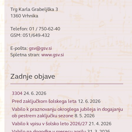
Trg Karla Grabeljška 3
1360 Vrhnika
Telefon: 01 / 750-62-40
GSM: 051/649-432
E-pošta:
gsv@gsv.si
Spletna stran:
www.gsv.si
Zadnje objave
3304
24. 6. 2026
Pred zaključkom šolskega leta
12. 6. 2026
Vabilo k praznovanju okroglega jubileja in dogajanju
ob pestrem zaključku sezone
8. 5. 2026
Vabilo k vpisu v šolsko leto 2026/27
21. 4. 2026
Vabilo na dogodke v mesecu aprilu
31. 3. 2026