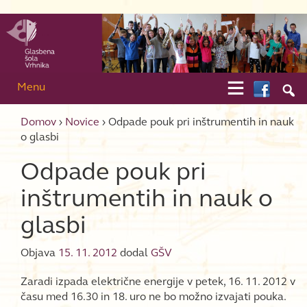
Skip to content
Skip to main menu

Menu

Domov
›
Novice
›
Odpade pouk pri inštrumentih in nauk
o glasbi
Odpade pouk pri
inštrumentih in nauk o
glasbi
Objava
15. 11. 2012
dodal
GŠV
Zaradi izpada električne energije v petek, 16. 11. 2012 v
času med 16.30 in 18. uro ne bo možno izvajati pouka.