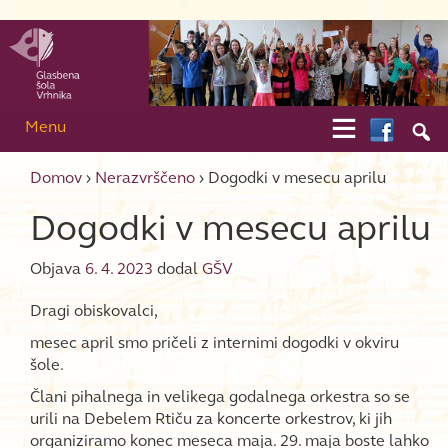
Skip to content
Skip to main menu

Menu

Domov
›
Nerazvrščeno
›
Dogodki v mesecu aprilu
Dogodki v mesecu aprilu
Objava
6. 4. 2023
dodal
GŠV
Dragi obiskovalci,
mesec april smo pričeli z internimi dogodki v okviru
šole.
Člani pihalnega in velikega godalnega orkestra so se
urili na Debelem Rtiču za koncerte orkestrov, ki jih
organiziramo konec meseca maja. 29. maja boste lahko