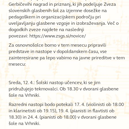
Gerbičevihi nagrad in priznanj, ki jih podeljuje Zveza
slovenskih glasbenih šol za izjemne dosežke na
pedagoškem in organizacijskem področju pri
uveljavljanju glasbene vzgoje in izobraževanja. Več o
dogodkih zveze najdete na naslednji
povezavi: https://www.zsgs.si/novice/
Za osnovnošolce bomo v tem mesecu pripravili
predstave in nastope v dopoldanskem času, vse
zainteresirane pa lepo vabimo na javne prireditve v tem
mesecu:
Sreda, 12. 4.: Šolski nastop učencev, ki se jim
pridružujejo tekmovalci. Ob 18.30 v dvorani glasbene
šole na Vrhniki.
Razredni nastopi bodo potekali 17. 4. (violinisti ob 18.00
in klarinetisti ob 19.15), 19. 4. (pianisti in flavtisti ob
18.30) in 24. 4. (pianisti ob 18.00) v dvorani glasbene
šole na Vrhniki.