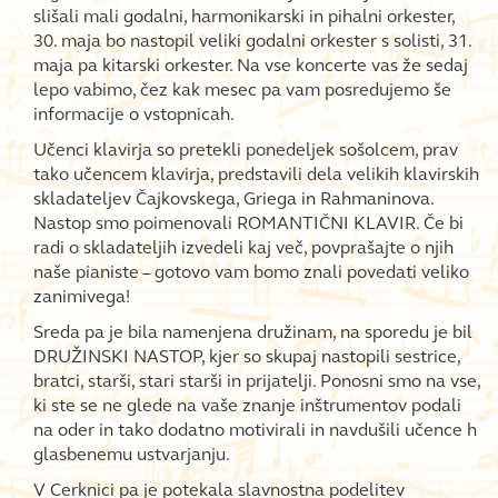
slišali mali godalni, harmonikarski in pihalni orkester,
30. maja bo nastopil veliki godalni orkester s solisti, 31.
maja pa kitarski orkester. Na vse koncerte vas že sedaj
lepo vabimo, čez kak mesec pa vam posredujemo še
informacije o vstopnicah.
Učenci klavirja so pretekli ponedeljek sošolcem, prav
tako učencem klavirja, predstavili dela velikih klavirskih
skladateljev Čajkovskega, Griega in Rahmaninova.
Nastop smo poimenovali ROMANTIČNI KLAVIR. Če bi
radi o skladateljih izvedeli kaj več, povprašajte o njih
naše pianiste – gotovo vam bomo znali povedati veliko
zanimivega!
Sreda pa je bila namenjena družinam, na sporedu je bil
DRUŽINSKI NASTOP, kjer so skupaj nastopili sestrice,
bratci, starši, stari starši in prijatelji. Ponosni smo na vse,
ki ste se ne glede na vaše znanje inštrumentov podali
na oder in tako dodatno motivirali in navdušili učence h
glasbenemu ustvarjanju.
V Cerknici pa je potekala slavnostna podelitev