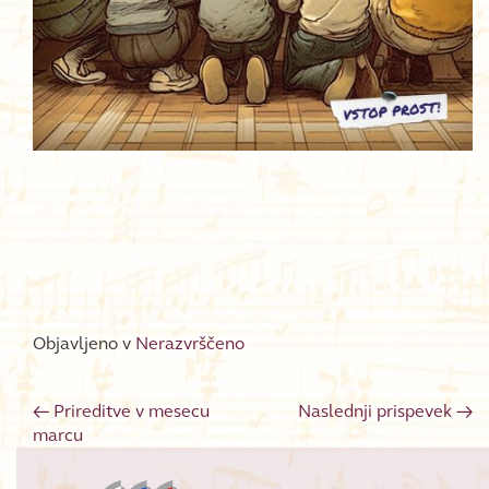
Objavljeno v
Nerazvrščeno
←
Prireditve v mesecu
Naslednji prispevek
→
Post navigation
marcu