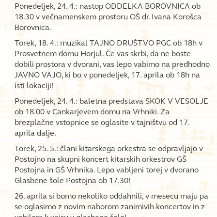
Ponedeljek, 24. 4.: nastop ODDELKA BOROVNICA ob
18.30 v večnamenskem prostoru OŠ dr. Ivana Korošca
Borovnica.
Torek, 18. 4.: muzikal TAJNO DRUŠTVO PGC ob 18h v
Prosvetnem domu Horjul. Če vas skrbi, da ne boste
dobili prostora v dvorani, vas lepo vabimo na predhodno
JAVNO VAJO, ki bo v ponedeljek, 17. aprila ob 18h na
isti lokaciji!
Ponedeljek, 24. 4.: baletna predstava SKOK V VESOLJE
ob 18.00 v Cankarjevem domu na Vrhniki. Za
brezplačne vstopnice se oglasite v tajništvu od 17.
aprila dalje.
Torek, 25. 5.: člani kitarskega orkestra se odpravljajo v
Postojno na skupni koncert kitarskih orkestrov GŠ
Postojna in GŠ Vrhnika. Lepo vabljeni torej v dvorano
Glasbene šole Postojna ob 17.30!
26. aprila si bomo nekoliko oddahnili, v mesecu maju pa
se oglasimo z novim naborom zanimivih koncertov in z