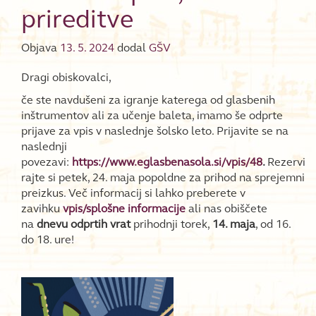
prireditve
Objava
13. 5. 2024
dodal
GŠV
Dragi obiskovalci,
če ste navdušeni za igranje katerega od glasbenih
inštrumentov ali za učenje baleta, imamo še odprte
prijave za vpis v naslednje šolsko leto. Prijavite se na
naslednji
povezavi:
https://www.eglasbenasola.si/vpis/48
.
Rezervi
rajte si petek, 24. maja popoldne za prihod na sprejemni
preizkus. Več informacij si lahko preberete v
zavihku
vpis/splošne informacije
ali nas obiščete
na
dnevu odprtih vrat
prihodnji torek,
14. maja
, od 16.
do 18. ure!