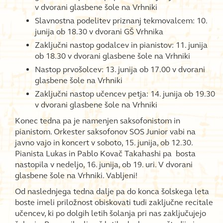
v dvorani glasbene šole na Vrhniki
Slavnostna podelitev priznanj tekmovalcem: 10.
junija ob 18.30 v dvorani GŠ Vrhnika
Zaključni nastop godalcev in pianistov: 11. junija
ob 18.30 v dvorani glasbene šole na Vrhniki
Nastop prvošolcev: 13. junija ob 17.00 v dvorani
glasbene šole na Vrhniki
Zaključni nastop učencev petja: 14. junija ob 19.30
v dvorani glasbene šole na Vrhniki
Konec tedna pa je namenjen saksofonistom in
pianistom. Orkester saksofonov SOS Junior vabi na
javno vajo in koncert v soboto, 15. junija, ob 12.30.
Pianista Lukas in Pablo Kovač Takahashi pa bosta
nastopila v nedeljo, 16. junija, ob 19. uri. V dvorani
glasbene šole na Vrhniki. Vabljeni!
Od naslednjega tedna dalje pa do konca šolskega leta
boste imeli priložnost obiskovati tudi zaključne recitale
učencev, ki po dolgih letih šolanja pri nas zaključujejo