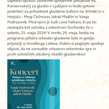
uspešno opravili zahtevne sprejemne preizkuse na
Konservatorij za glasbo v Ljubljani in bodo gotovo
poskrbeli za prihodnost glasbene kulture na Vrhniki in v
Horjulu – Megi Češnovar, Jakob Maklin in Vanja
Podrzavnik. Med njimi je tudi Lana Fabiani, ki pa bo
nastopila kot solistka z orkestrom Simfonika že v
soboto, 25. maja 2024! V sredo, 29. maja, bosta na
programu pihalni orkester glasbene šole in gostje,
prijatelji iz hrvaškega Labina. Dobro si poglejte spodnje
objave, da ne zamudite vrhuncev orkestrske igre in
prvih solističnih izkušenj mladih glasbenikov!