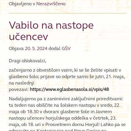
Objavljeno v
Nerazvrščeno
Vabilo na nastope
učencev
Objava
20. 5. 2024
dodal
GŠV
Dragi obiskovalci,
začenjamo z obvestilom vsem, ki se še želite vpisati v
glasbeno šolo; prijave so odprte samo še jutri, 21. maja,
na naslednji
povezavi:
https://www.eglasbenasola.si/vpis/48
Nadaljujemo pa z zanimivimi zaključnimi prireditvami:
ta teden nas obiščite na šolskem nastopu v sredo, 22.
maja ob 18.30 v dvorani glasbene šole in Javnem
nastopu učencev horjulskega oddelka v četrtek, 23.
maja, ob 18. uri v Prosvetnem domu Horjul! Lahko pa se
odpravite na Kostanjevico nad Novo Gorico na