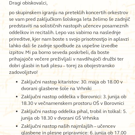
Dragi obiskovalci,
po skupinskem igranju na preteklih koncertih orkestrov
se vam pred zaključkom šolskega leta želimo še zadnjič
predstaviti na solističnih nastopih učencev posameznih
oddelkov in recitalih. Lepo vas vabimo na naslednje
prireditve, kjer nam boste s svojo prisotnostjo in aplavzi
lahko dali še zadnje spodbude za uspešne izvedbe
izpitov. Mi pa bomo seveda poskrbeli, da boste
prihajajoče večere preživljali v navdihujoči družbi ter
dobri glasbi in tudi plesu – torej za obojestransko
zadovoljstvo!
Zaključni nastop kitaristov: 30. maja ob 18.00 v
dvorani glasbene šole na Vrhniki
Zaključni nastop oddelka v Borovnici: 3. junija ob
18.30 v večnamenskem prostoru OŠ v Borovnici
Zaključni nastop oddelka pihal, trobil in tolkal: 5.
junija ob 18.30 v dvorani GŠ Vrhnika
Zaključni nastop naših najmlajših – učencev
glasbene in plesne pripravnice: 6. junija ob 17.00