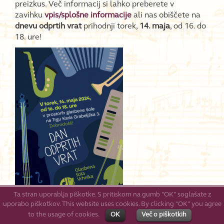
preizkus. Več informacij si lahko preberete v
zavihku
vpis/splošne informacije
ali nas obiščete na
dnevu odprtih vrat
prihodnji torek,
14. maja
, od 16. do
18. ure!
Ta stran uporablja piškotke. S pritiskom na gumb "OK" soglašate z
uporabo piškotkov. This website uses cookies. By clicking "OK" you agree
to the usage of cookies.
OK
Več o piškotkih