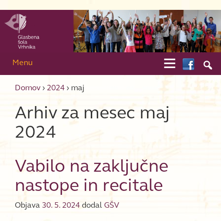
Skip to content
Skip to main menu

Menu

Domov
›
2024
›
maj
Arhiv za mesec
maj
2024
Vabilo na zaključne
nastope in recitale
Objava
30. 5. 2024
dodal
GŠV