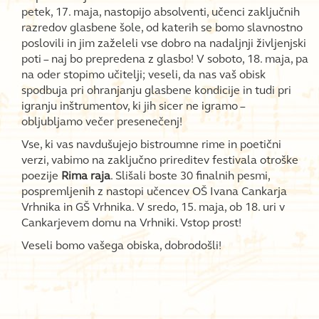
petek, 17. maja, nastopijo absolventi, učenci zaključnih
razredov glasbene šole, od katerih se bomo slavnostno
poslovili in jim zaželeli vse dobro na nadaljnji življenjski
poti – naj bo prepredena z glasbo! V soboto, 18. maja, pa
na oder stopimo učitelji; veseli, da nas vaš obisk
spodbuja pri ohranjanju glasbene kondicije in tudi pri
igranju inštrumentov, ki jih sicer ne igramo –
obljubljamo večer presenečenj!
Vse, ki vas navdušujejo bistroumne rime in poetični
verzi, vabimo na zaključno prireditev festivala otroške
poezije
Rima raja
. Slišali boste 30 finalnih pesmi,
pospremljenih z nastopi učencev OŠ Ivana Cankarja
Vrhnika in GŠ Vrhnika. V sredo, 15. maja, ob 18. uri v
Cankarjevem domu na Vrhniki. Vstop prost!
Veseli bomo vašega obiska, dobrodošli!