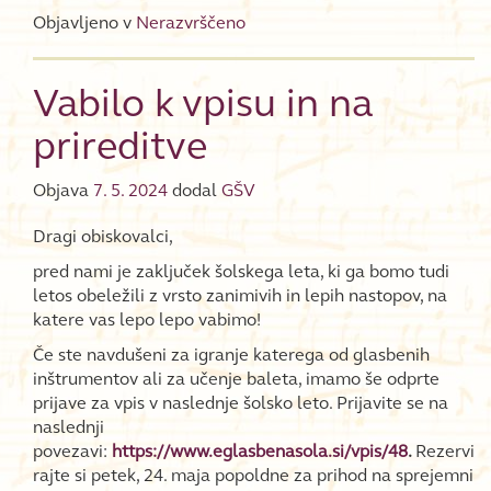
Objavljeno v
Nerazvrščeno
Vabilo k vpisu in na
prireditve
Objava
7. 5. 2024
dodal
GŠV
Dragi obiskovalci,
pred nami je zaključek šolskega leta, ki ga bomo tudi
letos obeležili z vrsto zanimivih in lepih nastopov, na
katere vas lepo lepo vabimo!
Če ste navdušeni za igranje katerega od glasbenih
inštrumentov ali za učenje baleta, imamo še odprte
prijave za vpis v naslednje šolsko leto. Prijavite se na
naslednji
povezavi:
https://www.eglasbenasola.si/vpis/48
.
Rezervi
rajte si petek, 24. maja popoldne za prihod na sprejemni