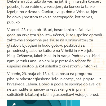
Debelem rtiču, tako da vas na jutrišnji in sredin koncert
posebej lepo vabimo, z veseljem, da koncerta lahko
izpeljemo v dvorani Cankarjevega doma Vrhnika, kjer
bo dovolj prostora tako za nastopajoče, kot za vas,
publiko.
V torek, 28. maja ob 18. uri, boste lahko slišali dva
godalna orkestra s solisti – učenci, ki so uspešno opravili
zahtevne sprejemne preizkuse na Konservatorij za
glasbo v Ljubljani in bodo gotovo poskrbeli za
prihodnost glasbene kulture na Vrhniki in v Horjulu –
Megi Češnovar, Jakob Maklin in Vanja Podrzavnik. Med
njimi je tudi Lana Fabiani, ki je preteklo soboto že
uspešno nastopila kot solistka z orkestrom Simfonika.
V sredo, 29. maja ob 18. uri, pa bosta na programu
pihalni orkester glasbene šole in gostje, naši prijatelji iz
hrvaškega Labina. Dobro si poglejte spodnje objave, da
ne zamudite vrhuncev orkestrske igre in prvih
solističnih izkušenj mladih glasbenikov! Vstop je prost.