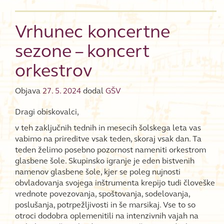
Vrhunec koncertne
sezone – koncert
orkestrov
Objava
27. 5. 2024
dodal
GŠV
Dragi obiskovalci,
v teh zaključnih tednih in mesecih šolskega leta vas
vabimo na prireditve vsak teden, skoraj vsak dan. Ta
teden želimo posebno pozornost nameniti orkestrom
glasbene šole. Skupinsko igranje je eden bistvenih
namenov glasbene šole, kjer se poleg nujnosti
obvladovanja svojega inštrumenta krepijo tudi človeške
vrednote povezovanja, spoštovanja, sodelovanja,
poslušanja, potrpežljivosti in še marsikaj. Vse to so
otroci dodobra oplemenitili na intenzivnih vajah na