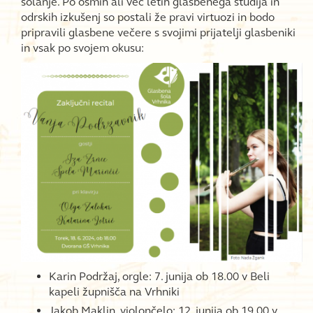
šolanje. Po osmih ali več letih glasbenega študija in
odrskih izkušenj so postali že pravi virtuozi in bodo
pripravili glasbene večere s svojimi prijatelji glasbeniki
in vsak po svojem okusu:
Karin Podržaj, orgle: 7. junija ob 18.00 v Beli
kapeli župnišča na Vrhniki
Jakob Maklin, violončelo: 12. junija ob 19.00 v