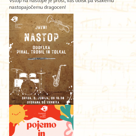
Vstop na nastope je prost, vaš obisk pa vsakemu
nastopajočemu dragocen!